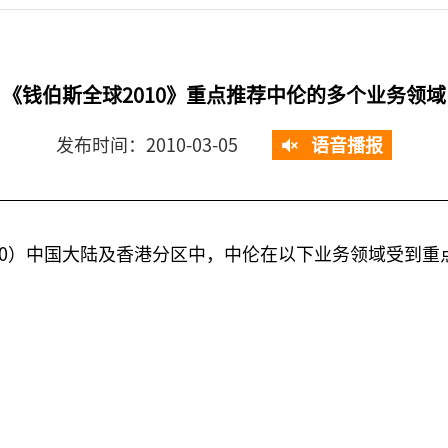
《钱伯斯全球2010》重点推荐中伦的多个业务领域
发布时间：2010-03-05
语音播报
al 2010）中国大陆及香港分区中，中伦在以下业务领域受到