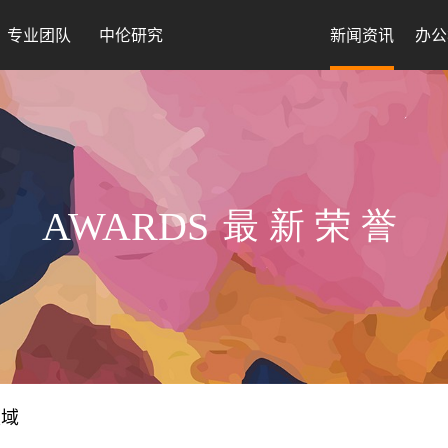
专业团队
中伦研究
新闻资讯
办公
AWARDS
最新荣誉
领域