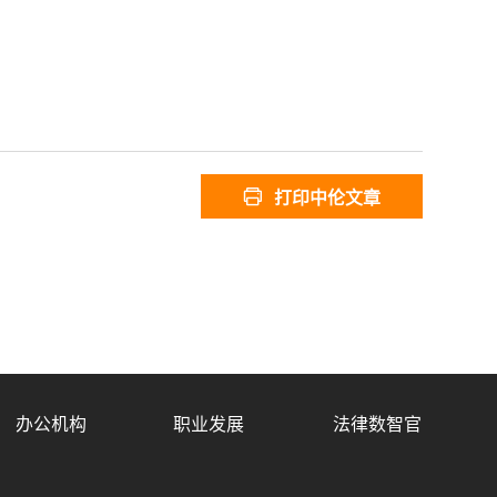
打印中伦文章
办公机构
职业发展
法律数智官