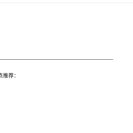
重点推荐：