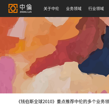
关于中伦
业务领域
行业领域
《钱伯斯全球2010》重点推荐中伦的多个业务