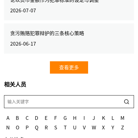
论以货币金额作为犯罪标准的设定与调整
2026-07-07
贪污贿赂犯罪辩护的三条核心策略
2026-06-17
查看更多
相关人员
A
B
C
D
E
F
G
H
I
J
K
L
M
N
O
P
Q
R
S
T
U
V
W
X
Y
Z