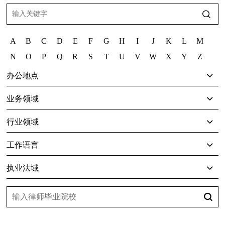
A
B
C
D
E
F
G
H
I
J
K
L
M
N
O
P
Q
R
S
T
U
V
W
X
Y
Z
办公地点
业务领域
行业领域
工作语言
执业法域