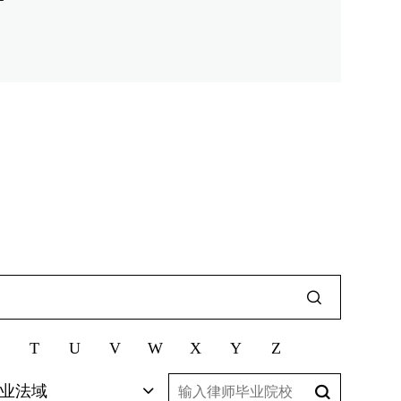
T
U
V
W
X
Y
Z
业法域