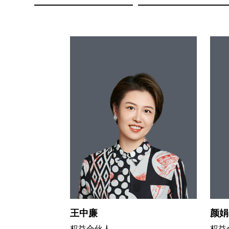
王中廉
颜娟
权益合伙人
权益