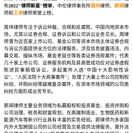
布
2022"律师新星"榜单
，中伦律师事务所
周伟
律师、
郭闻
律
师和
王卓
律师荣誉上榜。
周伟律师专注于诉讼仲裁、合规和反腐败、中国内地资本市
场，尤其以证券合规、证券诉讼和公司诉讼业务见长。周律
师曾为近百家上市公司、基金公司等资本市场主体证券合规
与诉讼方面提供全方位的法律服务，涉及信息披露违法、内
幕交易、操纵市场、基金老鼠仓等各类证券违规案件；代表
几十家上市公司、证券服务机构及其高管成功应对证券虚假
陈述民事赔偿诉讼，多起案件入选"中国十大影响性诉
讼"、"人民法院十大商事案件"；处理了大量上市公司控制权
纠纷、并购纠纷等疑难复杂案件，在资本市场领域的公司类
纠纷方面形成业务专长。
郭闻律师主要业务领域为私募股权和投资基金、投资并购和
公司治理、税务和财富规划，在高端制造业、生物医药和新
能源汽车等新兴行业具有丰富的实务经验。郭律师为多家国
内外大型跨国公司的公司经营及交易提供法律服务，曾外派