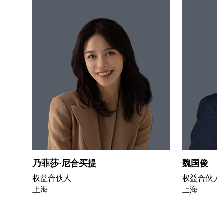
乃菲莎·尼合买提
魏国俊
权益合伙人
权益合伙
上海
上海