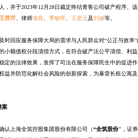
，并于2023年12月28日裁定终结青客公司破产程序。
王荐芹
、律师
项蓉
、
季敏晖
、
王星元
及
刘嬿
等。
及时回应服务保障大局的需求与人民群众对“公正与效率
的小额债权分段清偿方式，在符合破产法公平清偿、利益
稳定的法律效果，发挥了司法在服务保障民生中的促进作
权益并防范化解社会风险的创新探索，为暴雷长租公寓及
整案
裁定确认上海全筑控股集团股份有限公司（
“全筑股份"
，证券