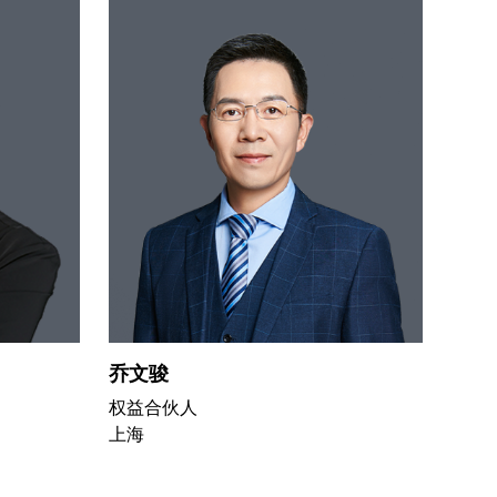
乔文骏
杨飞
权益合伙人
权益
上海
上海