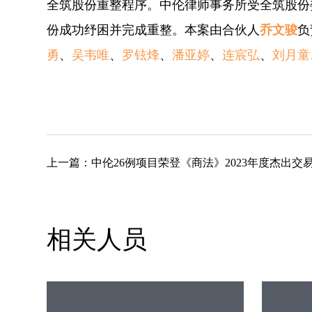
全筑股份重整程序。中伦律师事务所受全筑股份
份成功纾困并完成重整。本案由合伙人
乔文骏
负
勇
、
吴韦唯
、
罗铉烽
、
潘亚婷
、
连宸弘
、
刘月童
上一篇：
中伦26例项目荣登《商法》2023年度杰出交
相关人员