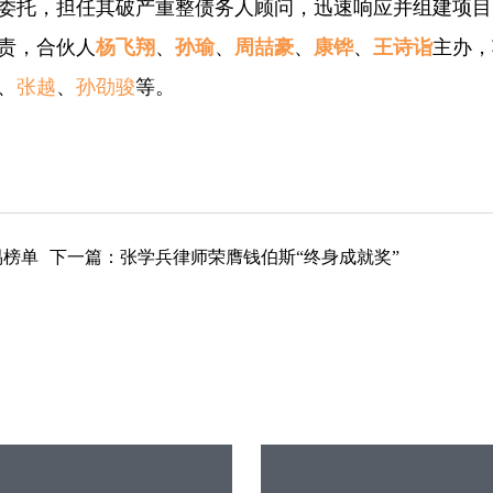
委托，担任其破产重整债务人顾问，迅速响应并组建项目
责，合伙人
杨飞翔
、
孙瑜
、
周喆豪
、
康铧
、
王诗诣
主办，
、
张越
、
孙劭骏
等。
易榜单
下一篇：
张学兵律师荣膺钱伯斯“终身成就奖”