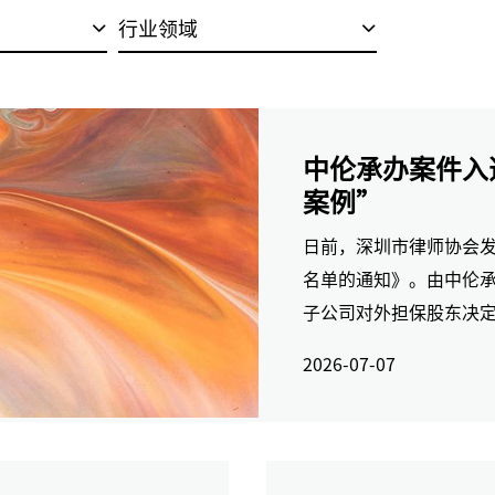
行业领域
中伦承办案件入
案例”
日前，深圳市律师协会发
名单的通知》。由中伦
子公司对外担保股东决
领域）2025年度深圳
2026-07-07