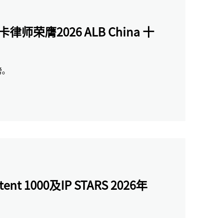
师荣膺2026 ALB China 十
榜。
nt 1000及IP STARS 2026年