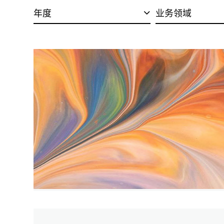
年度
业务领域