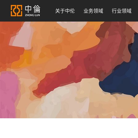
关于中伦
业务领域
行业领域