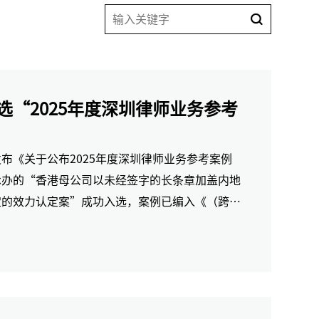
选“2025年度深圳律师业务参考
布《关于公布2025年度深圳律师业务参考案例
承办的“香港母公司以未经签字的长条章加盖内地
定的效力认定案”成功入选，案例已编入《（跨境
律师跨境业务参考案例集》。