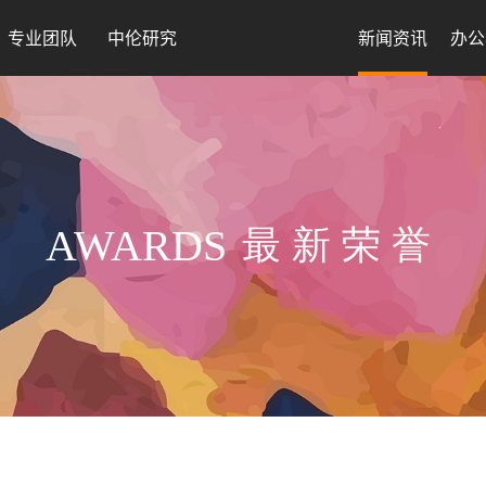
专业团队
中伦研究
新闻资讯
办公
AWARDS
最新荣誉