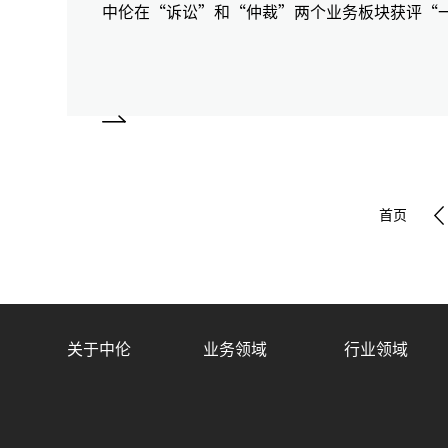
中伦在“诉讼”和“仲裁”两个业务板块获评“
首页
关于中伦
业务领域
行业领域