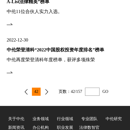
A-List法律精英”榜单
中伦11位合伙人实力入选。
2022-12-30
中伦荣登清科“2022中国股权投资年度排名”榜单
中伦再度荣登清科年度榜单，获评多项殊荣
42
页数：
42/157
GO
关于中伦
业务领域
行业领域
专业团队
中伦研究
新闻资讯
办公机构
职业发展
法律数智官