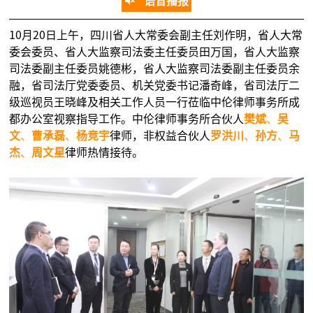
语音播报
10月20日上午，四川省人大常委会副主任刘作明，省人大常
委会委员、省人大监察司法委主任委员田万国，省人大监察
司法委副主任委员姚德彬，省人大监察司法委副主任委员余
融，省司法厅党委委员、机关党委书记潘奇峰，省司法厅二
级巡视员王晓峰及相关工作人员一行莅临中伦律师事务所成
都办公室视察指导工作。中伦律师事务所合伙人
樊斌
、
吴
文
、
曹承磊
、
杨竞宇
律师，非权益合伙人
罗洪川
、
孙方
、
马
杰
、
周文星
律师热情接待。