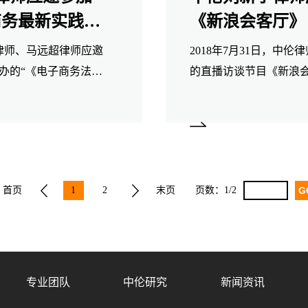
商务最新实践发
《新浪会客厅》
宇律师、马远超律师应邀
2018年7月31日，
会主办的“《电子商务法》
的直播访谈节目《新浪会
研讨会，并发表了相
维权？”。
首页
1
2
末页
页数：
1/2
专业团队
中伦研究
新闻资讯