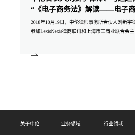
“《电子商务法》解读——电子
展与法律风险防范”研讨会
2018年10月19日，中伦律师事务所合伙人刘新
参加LexisNexis律商联讯和上海市工商业联合
解读——电子商务最新实践发展与法律风险防范”
关主题演讲。
关于中伦
业务领域
行业领域