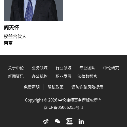
阎天怀
权益合伙人
南京
关于中伦
业务领域
行业领域
专业团队
中伦研究
新闻资讯
办公机构
职业发展
法律数智官
免责声明
隐私政策
谨防诈骗风险提示
Copyright © 2026 中伦律师事务所版权所有
京ICP备05006255号-1