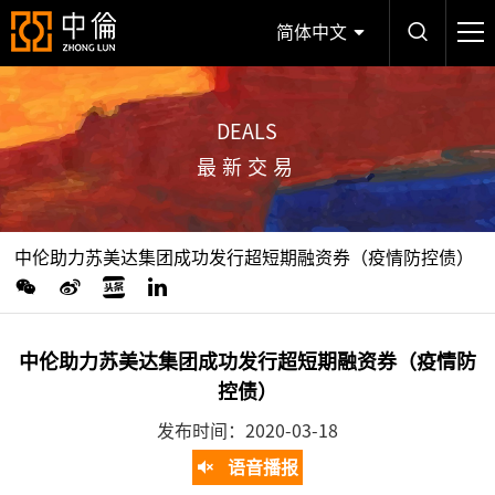
简体中文
DEALS
最新交易
中伦助力苏美达集团成功发行超短期融资券（疫情防控债）
中伦助力苏美达集团成功发行超短期融资券（疫情防
控债）
发布时间：2020-03-18
语音播报