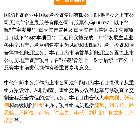
语音播报
国家出资企业中国绿发投资集团有限公司间接控股之上市公
司天津广宇发展股份有限公司（股票代码000537，以下简
称"
广宇发展
"）重大资产置换及重大资产出售暨关联交易项
目（以下简称"
本项目
"）于近日实施完成，广宇发展主营业
务由房地产开发及销售变更为风能和太阳能开发、投资和运
营等绿色能源业务。本项目为市场首单新能源业务置换上市
公司房地产资产项目，在"双碳"背景下，对于后续上市公司
及资本市场类似操作有着重要参考意义。
中伦律师事务所作为上市公司法律顾问为本项目提供了从重
组方案设计、尽职调查、重组交易协议等起草与修改直至交
割全程及全方位的法律服务。本项目由合伙人
李杰利
、
张诗
伟
和高级顾问
汪华
主办，项目组成员包括
沈旭
、
刘云祥、路
思骐、严阿俊、薛祯、许逸夫、李硕、刘川鹏、陈文超、严
培晏
等。