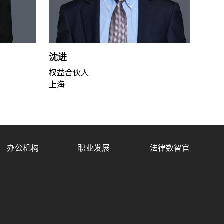
沈进
郑泽
权益合伙人
区域
上海
上海
办公机构
职业发展
法律数智官