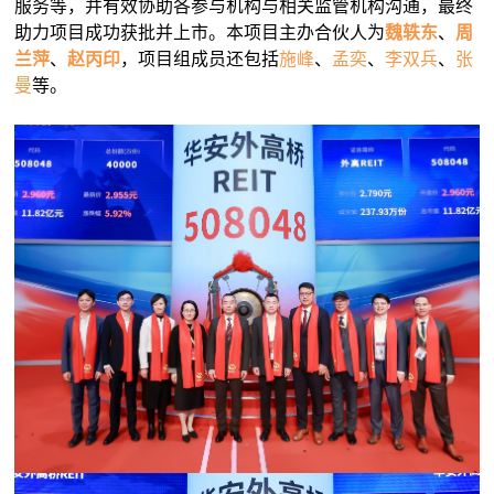
服务等，并有效协助各参与机构与相关监管机构沟通，最终
助力项目成功获批并上市。本项目主办合伙人为
魏轶东
、
周
兰萍
、
赵丙印
，项目组成员还包括
施峰
、
孟奕
、
李双兵
、
张
曼
等。