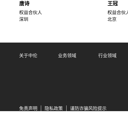
唐诗
王冠
权益合伙人
权益合伙
深圳
北京
关于中伦
业务领域
行业领域
免责声明
隐私政策
谨防诈骗风险提示
Copyright © 2026 中伦律师事务所版权所有
京ICP备050062