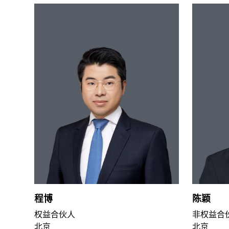
程博
陈颖
权益合伙人
非权益合
北京
北京