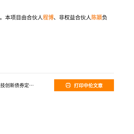
。本项目由合伙人
程博
、非权益合伙人
陈颖
负
创新债券定向发行
打印中伦文章