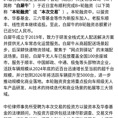
简称“
白犀牛
”）于近日宣布顺利完成B+轮融资（以下简
称“
本轮融资
”或“
本次交易
”）。本轮融资中，以骏资
本、华泰基金、三六零基金等作为新股东加入，老股东顺
丰、线性资本继续追投。至此，白犀牛的B轮融资总额累计
已近5亿人民币。
白犀牛成立于2019年，致力于研发全栈式无人配送解决方案
并提供无人车常态化运营服务。白犀牛从商超配送场景起
步，后深耕快递物流领域，聚焦于“网点到驿站”的末端配
送场景。目前，白犀牛无人车已投放覆盖全国100余座城
市，服务于顺丰、中国邮政、中通、极兔等头部物流企业，
活跃车辆规模从2024年底的近百台迅速增长至当前的超千台
规模，并计划到2026年将活跃车辆提升至5000台，进一步
推动规模化商业落地。本轮融资资金将重点投向车规级无人
车产品研发、AI技术的持续迭代和商业场景的拓展等三大领
域。
中伦律师事务所受聘为本次交易的投资方以骏资本及华泰基
金的法律顾问，为投资方提供包括法律尽职调查、交易文件