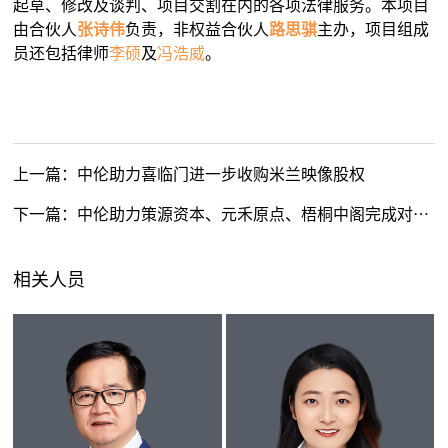
起草、修改及谈判、项目交割在内的各项法律服务。本项目
由合伙人
张诗伟
负责，非权益合伙人
路思骐
主办，项目组成
员还包括律师
李硕
及
冯浩威
。
上一篇：
中伦助力喜临门进一步收购米兰映像股权
下一篇：
中伦助力策源资本、元禾原点、梧桐中阁完成对傲势科技上亿元的C轮投资
相关人员