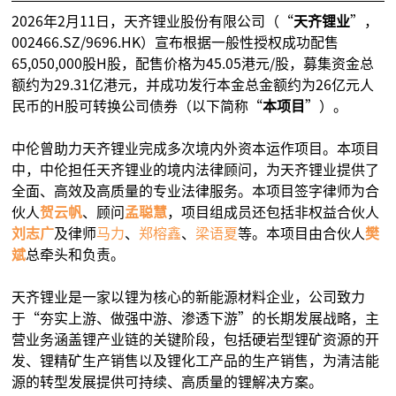
2026年2月11日，天齐锂业股份有限公司（“
天齐锂业
”，
002466.SZ/9696.HK）宣布根据一般性授权成功配售
65,050,000股H股，配售价格为45.05港元/股，募集资金总
额约为29.31亿港元，并成功发行本金总金额约为26亿元人
民币的H股可转换公司债券（以下简称“
本项目
”）。
中伦曾助力天齐锂业完成多次境内外资本运作项目。本项目
中，中伦担任天齐锂业的境内法律顾问，为天齐锂业提供了
全面、高效及高质量的专业法律服务。本项目签字律师为合
伙人
贺云帆
、顾问
孟聪慧
，项目组成员还包括非权益合伙人
刘志广
及律师
马力
、
郑榕鑫
、
梁语夏
等。本项目由合伙人
樊
斌
总牵头和负责。
天齐锂业是一家以锂为核心的新能源材料企业，公司致力
于“夯实上游、做强中游、渗透下游”的长期发展战略，主
营业务涵盖锂产业链的关键阶段，包括硬岩型锂矿资源的开
发、锂精矿生产销售以及锂化工产品的生产销售，为清洁能
源的转型发展提供可持续、高质量的锂解决方案。