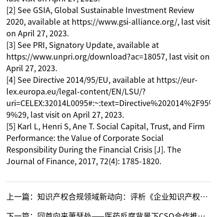
[2] See GSIA, Global Sustainable Investment Review
2020, available at https://www.gsi-alliance.org/, last visit
on April 27, 2023.
[3] See PRI, Signatory Update, available at
https://www.unpri.org/download?ac=18057, last visit on
April 27, 2023.
[4] See Directive 2014/95/EU, available at https://eur-
lex.europa.eu/legal-content/EN/LSU/?
uri=CELEX:32014L0095#:~:text=Directive%202014%
9%29, last visit on April 27, 2023.
[5] Karl L, Henri S, Ane T. Social Capital, Trust, and Firm
Performance: the Value of Corporate Social
Responsibility During the Financial Crisis [J]. The
Journal of Finance, 2017, 72(4): 1785-1820.
上一篇：
知识产权合规领域新动向：评析《企业知识产权合规管理体系要求》
下一篇：
回首向来萧瑟处——医药反腐背景下CSO合作推广的风险防范及合规指引