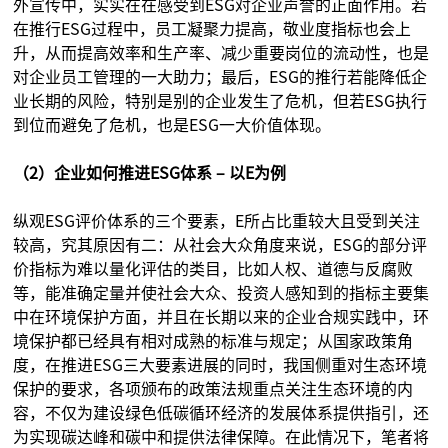
外宣传中，实实在在感受到ESG对企业声誉的正面作用。若
在推行ESG过程中，员工凝聚力提高，敬业度指标也会上
升，从而提高效率和生产率、减少重要岗位的流动性，也是
对企业员工管理的一大助力；最后，ESG的推行若能降低企
业长期的风险，特别是别的企业发生了危机，但若ESG执行
到位而避免了危机，也是ESG一大价值体现。
（2）企业如何推进ESG体系 – 以E为例
纵观ESG评价体系的三个要素，E所占比重较大且受到关注
较高，究其原因有二：从社会大众角度来说，ESG的部分评
价指标为难以量化评估的类目，比如人权、道德与反腐败
等，能准确定量并使社会大众、投资人感知到的指标主要集
中在环境保护方面，并且在长期以来的企业合规实践中，环
境保护都已经具有相对成熟的标准与规定；从国家政策角
度，在推进ESG三大要素进展的同时，我国侧重对生态环境
保护的要求，各项颁布的政策法规重点关注生态环境的内
容，不仅为建设绿色低碳循环经济的发展体系提供指引，还
为实现碳达峰和碳中和提供法律保障。在此情况下，笔者将