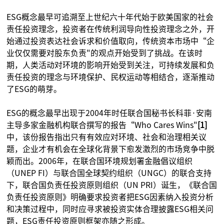
ESG概念最早可追溯至上世纪六十年代始于欧美国家的社会
责任投资理念，投资者在传统利润导向性投资理念之外，开
始通过投资表达社会诉求和价值取向，传统资本市场中“企
业仅仅需要对股东负责"的观点开始受到了挑战。在该时
期，人类活动对环境的影响开始受到关注，可持续发展和负
责任投资的理念与环境保护、民权运动等相结合，逐渐推动
了ESG的萌芽。
ESG的概念最早出现于2004年时任联合国秘书长科菲·安南
主导多家金融机构联合撰写的报告“Who Cares Wins"
[1]
中，该份报告指出只有有效应对环境、社会和治理相关议
题，企业才有机会在全球化背景下愈发激烈的市场竞争中脱
颖而出。2006年，在联合国环境规划署金融倡议组织
（UNEP FI）与联合国全球契约组织（UNGC）的联合支持
下，联合国负责任投资原则组织（UN PRI）诞生，《联合国
负责任投资原则》明确要求投资者把ESG因素纳入投资分析
和决策过程中，同时应寻求被投资实体合理披露ESG相关问
题，ESG责任投资原则框架亦随之形成。