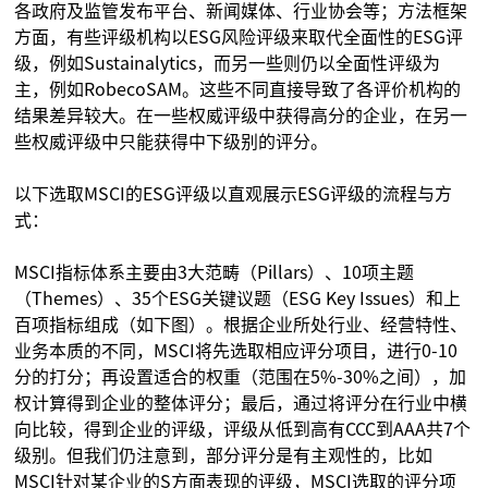
各政府及监管发布平台、新闻媒体、行业协会等；方法框架
方面，有些评级机构以ESG风险评级来取代全面性的ESG评
级，例如Sustainalytics，而另一些则仍以全面性评级为
主，例如RobecoSAM。这些不同直接导致了各评价机构的
结果差异较大。在一些权威评级中获得高分的企业，在另一
些权威评级中只能获得中下级别的评分。
以下选取MSCI的ESG评级以直观展示ESG评级的流程与方
式：
MSCI指标体系主要由3大范畴（Pillars）、10项主题
（Themes）、35个ESG关键议题（ESG Key Issues）和上
百项指标组成（如下图）。根据企业所处行业、经营特性、
业务本质的不同，MSCI将先选取相应评分项目，进行0-10
分的打分；再设置适合的权重（范围在5%-30%之间），加
权计算得到企业的整体评分；最后，通过将评分在行业中横
向比较，得到企业的评级，评级从低到高有CCC到AAA共7个
级别。但我们仍注意到，部分评分是有主观性的，比如
MSCI针对某企业的S方面表现的评级，MSCI选取的评分项