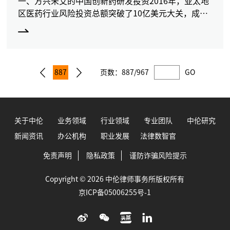
一、方兴未艾的中国创新药研发投资2016年，亚太地
区医药行业风险投资总额突破了10亿美元大关，成为
全球风险投资的亮点。在2016年亚太地区前十大医药
投资项目中，中国的项目占到8个[1]。其中融资额前
两
887
页数：
887/967
GO
关于中伦
业务领域
行业领域
专业团队
中伦研究
新闻资讯
办公机构
职业发展
法律数智官
免责声明
隐私政策
谨防诈骗风险提示
Copyright © 2026 中伦律师事务所版权所有
京ICP备05006255号-1