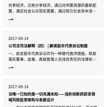
共享经济，又称分享经济，通过对闲置资源的重新配
置，满足社会公众现实需要，通过吸引社会资本进入
公共服务领域，促进公共服务发展。共享经济不仅有
利于降低交易成本、提高资源配置效率，也为传统行
业注入了新的活力
2017-09-14
公司法司法解释（四） | 解读股东代表诉讼制度
一、前言股东代表诉讼作为一种替代救济措施，既是
落实董事、监事、高级管理人员违信责任的法律机
制，也有利于保护公司和少数股东的利益，本质是法
院为堕落的董事或者股东所控制的公司主持公道的一
种程序设置。股东代
2017-09-14
当唯一已知的是一切充满未知——浅析创新药研发领
域风险投资架构与条款设计