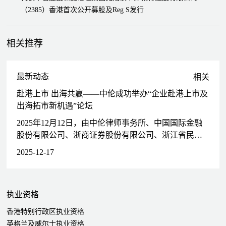
（2385）香港首次公开募股及Reg S发行
代表泉峰控股有限公司（2285）完成其香港首次公开募股及全球
发行
相关推荐
代表高盛、瑞信、里昂证券和中金公司完成微博的（9898）二次
上市
代表朝云集团有限公司（6601）完成其香港首次公开募股及全球
最新动态
相关
发行
赴港上市 出海共赢——中伦成功举办“企业赴港上市及
代表摩根士丹利和中信证券完成泡泡玛特国际集团有限公司
出海拓市新机遇”论坛
（9992）的香港首次公开募股及全球发行
代表 上坤地产集团有限公司（6900）完成其香港首次公开募股
2025年12月12日，由中伦律师事务所、中国国际金融
和及Reg S 发行
股份有限公司、浙商证券股份有限公司、浙江省民营
代表里昂证券、野村证券和农银国际完成移卡有限公司（9923）
经济国际合作商会、浙江省境外投资企业协会主办；
2025-12-17
的香港首次公开募股及全球发行
浙大校友会、微链、浙大双创院、浙江省中小企业协
代表思摩尔国际控股有限公司（6969）完成其香港首次公开募股
会拟上市委员会、浙江省连锁经营协会、杭州市跨境
及全球发行
电商协会协办的“赴港上市・链通全球——浙江企业赴
代表中梁控股集团有限公司（2772）完成其香港首次公开发行及
执业资格
港上市与出海拓市新机遇论坛”在杭州圆满落幕。
Reg S发行
香港特别行政区执业资格
代表慕尚集团控股有限公司（1817）完成其香港首次公开募股及
英格兰及威尔士执业资格