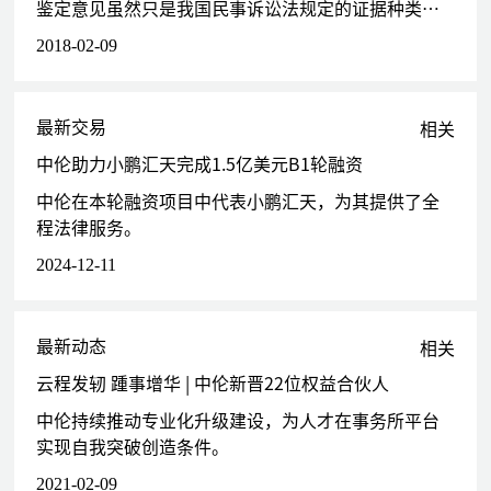
鉴定意见虽然只是我国民事诉讼法规定的证据种类之一，但实践中法院往往高度依赖其结论认定案件事实。作为意见证据，鉴定意见的证明力也以可采性（或称证据能力）为基础和前提，但由于现行法律、地方法规和部门规章对
解决多起与下游客户之间的买卖合同纠纷案件
代理安费诺公司处理其在国内的多起买卖合同纠纷案件
2018-02-09
代理高露洁棕榄（中国）有限公司处理多起买卖合同纠纷案件
代理广州越秀融资租赁有限公司处理其与某广电集团间融资租赁
合同纠纷
最新交易
相关
代理深圳美西西餐饮管理有限公司（喜茶）处理门店多起租赁合
中伦助力小鹏汇天完成1.5亿美元B1轮融资
同纠纷
代理深圳市维也纳国际酒店管理有限公司处理旗下维也纳酒店
中伦在本轮融资项目中代表小鹏汇天，为其提供了全
（双龙地铁站店）租赁合同纠纷
程法律服务。
代理广东粤海房地产开发有限公司处理旗下物业租赁合同纠纷
2024-12-11
代理上海某著名医药电商公司处理租赁合同纠纷
代理保利若比邻（广州）科技有限公司处理租赁合同纠纷
代理广东省机场管理集团有限公司处理其与凯旋龙酒店物业租赁
最新动态
相关
合同纠纷
云程发轫 踵事增华 | 中伦新晋22位权益合伙人
银行与金融领域争议解决类案件
中伦持续推动专业化升级建设，为人才在事务所平台
代理九江银行、广州基金下属企业解决金融借款合同纠纷案诉讼
实现自我突破创造条件。
及执行阶段。执行标的涉及多处房产及土地使用权，该案目前于
2021-02-09
广州市中级人民法院执行中