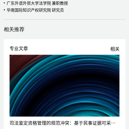
代理深圳前海某基金公司处理其与某新三板挂牌公司股份回购纠
广东外语外贸大学法学院 兼职教授
纷
华南国际知识产权研究院 研究员
代理广东省某大型米业公司股东处理股东纠纷系列诉讼
代理广东省知名医药互联网公司处理股东纠纷系列诉讼
相关推荐
代理广东某国资企业处理追缴股东出资纠纷
代理某再保险公司名下某基金处理去杠杆期间因配资产生的公司
股东纠纷
专业文章
相关
针对佛山市某燃气公司股东损害公司利益一事，代理守法股东提
起公司股东代表诉讼
代理某知名服装企业处理股东间借贷纠纷及公司纠纷案件
代理重大违约类争议解决案件
代理数起纺织行业某机械制造龙头企业所有权保留买卖合同纠纷
案，成功同时获法院确认债权、机械设备所有权、优先受偿权，
保障客户货款在取得胜诉判决后可实际获清偿
代理特斯拉汽车销售公司解决多起买卖合同纠纷案件
代理国药控股旗下公司解决多起与经销商、下游客户之间的买卖
合同纠纷案件
司法鉴定资格管理的规范冲突：基于民事证据可采性的分析
代理天方健（中国）药业有限公司（李锦记健康产品集团成员）