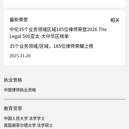
代理某著名券商融资融券交易纠纷系列诉讼、仲裁案件审理及执
行阶段
最新荣誉
代理某国资信托有限公司处理其与某知名房地产公司公证债权文
相关
书强制执行案件、实现担保物权纠纷案件，为其实现债权设计整
中伦35个业务领域区域185位律师荣登2026 The
体方案，案涉标的金额超33亿元
Legal 500亚太-大中华区榜单
代理某数据中心提起执行异议之诉，异议标的涉及其经营数据中
35个业务领域/区域，185位律师荣耀上榜
心的全部资产
2025-11-20
涉外诉讼、仲裁
代理某知名鞋业制造企业，协助处理其与某国际知名企业新加坡
仲裁纠纷案件
执业资格
代理志成（香港）有限公司与广州名盛置业间商品房买卖合同纠
纷案件，包括代理香港仲裁裁决在内地的认可和执行案，不予执
中国律师执业资格
行香港仲裁裁决案等
代理Moso International BV 处理与浙江企业间不正当竞争纠纷
教育背景
诉讼案件
代理东莞南玻与某德国Vendo Solar Gmbh& Co.KG间光伏买卖
中国人民大学 法学学士
合同纠纷涉外仲裁案件
英国谢菲尔德大学 法学硕士