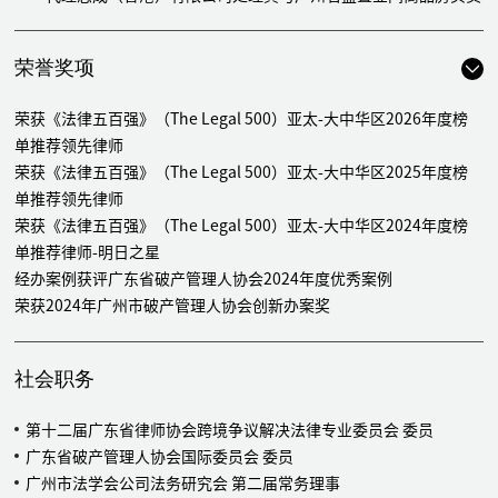
合同纠纷案件，包括代理香港仲裁裁决在内地的认可和执行案，
不予执行香港仲裁裁决案等，该案入选广州市中级人民法院商事
荣誉奖项
仲裁司法审查十大典型案例
代理佛山市海天调味食品有限公司与开平味事达调味品有限公
荣获《法律五百强》（The Legal 500）亚太-大中华区2026年度榜
司、福达（上海）食品有限公司、亨氏（中国）调味食品有限公
单推荐领先律师
司间不正当竞争纠纷
荣获《法律五百强》（The Legal 500）亚太-大中华区2025年度榜
代理某大型央企（铁路领域）处理其13件财产损害赔偿纠纷系
单推荐领先律师
列案件及刑事附带民事公益诉讼案件，总标的金额超过2亿元
荣获《法律五百强》（The Legal 500）亚太-大中华区2024年度榜
代理广州产业投资资本管理有限公司及旗下基金公司处理多起医
单推荐律师-明日之星
药和医疗器材领域股权转让合同纠纷案件，成功为广州产投全额
经办案例获评广东省破产管理人协会2024年度优秀案例
收回投资款项
荣获2024年广州市破产管理人协会创新办案奖
代理广州市卓越里程教育科技有限公司（香港上市公司）处理股
权投资纠纷，成功全额收回投资款项
为某电视台解决其下属企业股权投资及减资退股方案设计提供专
社会职务
项法律服务，并协助处理其涉及的多起投资合同纠纷案件
代理广东某国资基金处理新能源领域股权投资合同纠纷案件
第十二届广东省律师协会跨境争议解决法律专业委员会 委员
代理某知名投资人处理其与中国出版集团下属公司间股权转让纠
广东省破产管理人协会国际委员会 委员
纷案件
广州市法学会公司法务研究会 第二届常务理事