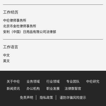
代理志成（香港）有限公司与广州名盛置业间商品房买卖合同纠
纷案件，包括代理香港仲裁裁决在内地的认可和执行案，不予执
工作经历
行香港仲裁裁决案等
代理MIT汇聚国际解决与艾德瓦特技术股份有限公司间技术服务
中伦律师事务所
合同纠纷案
北京市金杜律师事务所
代理JingZhu Garment Group Limited与广州创沣科技有限公
安利（中国）日用品有限公司法律部
司买卖合同纠纷案件
为 British School of Guangzhou潜在诉讼纠纷提供法律意见
工作语言
刑事合规案件
中文
为某知名快递公司员工涉嫌走私的刑事案件提供法律服务，经过
英文
向公安机关组织事实证据，陈述相关法律意见，成功协助当事人
获得解除刑事强制措施
为某服装公司内部人员渎职、职务侵占的合规调查提供法律服务
为某知名互联网集团负责人处理公司股东涉嫌侮辱罪、诽谤罪的
关于中伦
业务领域
行业领域
专业团队
中伦研究
刑事自诉案件
新闻资讯
办公机构
职业发展
法律数智官
为某知名互联网集团处理公司股东涉嫌破坏生产经营罪的刑事案
件，目前案件正在侦破中
免责声明
隐私政策
谨防诈骗风险提示
为广州某知名电声产品企业内部员工职务侵占的合规调查提供法