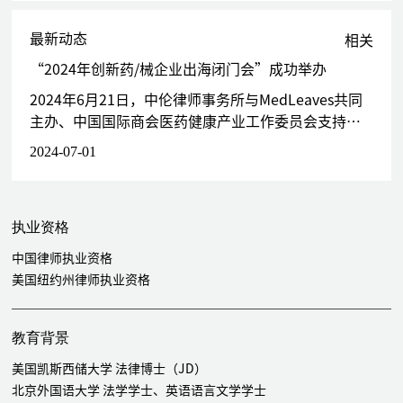
为北京门罗生物科技有限公VIE架构外翻项目提供法律服务
代表海通开元领投，倚锋资本和华融融德B轮投资江苏晟斯生物制药
最新动态
相关
有限公司
代表博远资本A+轮投资广州瑞风生物科技有限公司
“2024年创新药/械企业出海闭门会”成功举办
代表博远资本B+轮投资博雅辑因（北京）生物科技有限公司
2024年6月21日，中伦律师事务所与MedLeaves共同
代表北京长木谷医疗科技有限公司B轮以及B+轮融资
主办、中国国际商会医药健康产业工作委员会支持
为上海源健优科生物科技有限公司A轮融资提供法律服务
的“2024年创新药/械企业出海闭门会”在中伦律师事
2024-07-01
为新旭生技（APRINOIA Therapeutics）ESOP设立提供法律服务
务所北京办公室召开。
为仁景（苏州）生物科技有限公司创立及种子轮融资提供法律服务
为仁景（苏州）生物科技有限公司红筹架构外翻提供法律服务
代表国投招商B轮投资卡车自动驾驶技术与运营公司嬴彻科技（红筹
执业资格
架构）
中国律师执业资格
代表红杉资本A+轮投资上海又为智能科技有限公司（红筹架构）
美国纽约州律师执业资格
代表国投招商A轮投资苏州博腾生物制药有限公司
代表天津海河凯莱英生物医药产业创新投资基金（有限合伙）、苏州
瑞博生物技术股份有限公司及凯莱英医药集团（天津）股份有限公司
教育背景
组建核酸药物API CMO公司
美国凯斯西储大学 法律博士（JD）
代表德屹资本D轮投资苏州景昱医疗器械有限公司
北京外国语大学 法学学士、英语语言文学学士
代表北京龙磐投资管理咨询中心（普通合伙）A+轮投资Shanton