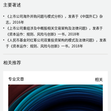
司在香港联交所18A板块上市提供法律服务
主要著述
作为发行人中国法律顾问，为江苏瑞科生物技术股份有限公司在香港
联交所18A板块上市提供法律服务
《上市公司海外并购问题与模式分析》，发表于《中国外汇》杂
作为发行人中国法律顾问，为浙江豪微科技有限公司在美国纳斯达克
志，2016年
（NA）上市提供法律服务
《上市公司重组涉及中概股相关交易架构及法律问题》，发表于
作为保荐人中国法律顾问，为商汤科技（0020.HK）在香港联交所主
《资本运作：规则、风险与创新》一书，2018年
板上市提供法律服务
《人民币基金对红筹公司双重投资架构的模式及法律问题》，发表
作为发行人中国法律顾问，为德琪医药有限公司（06996.HK）在香
于《资本运作：规则、风险与创新》一书，2018年
港联交所18A板块上市（红筹结构）提供法律服务
作为承销商中国法律顾问，为杭州嘉楠耘智信息科技有限公司
相关推荐
（CAN）在美国纳斯达克上市提供法律服务
作为保荐人中国法律顾问，为亚盛医药集团（06855.HK）香港联交
所18A板块在香港联交所18A板块上市（红筹结构）提供法律服务
专业文章
相关
并购以及重大资产重组项目
为南京埃斯顿自动化股份有限公司（股票代码：002747）收购德国
Cloos集团提供法律服务
为广东文灿压铸股份有限公司（股票代码：603348）3.4亿欧元收购
法国上市公司百炼集团（BELI.PA）提供法律服务