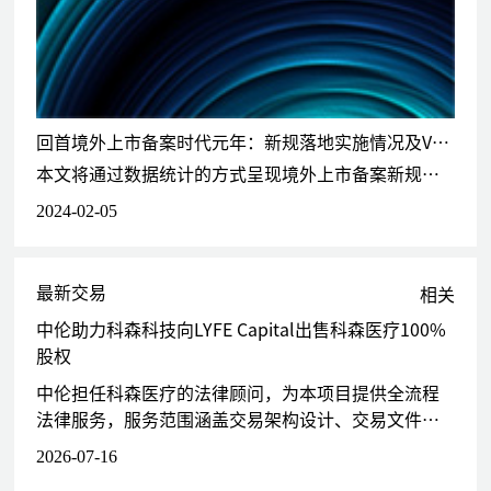
为中国化工集团旗下上市公司天华院（股票代码：600579）发行股
份收购德国Krauss Maffei集团提供法律服务
为山东黄金（600547.SH）以9.6亿美元收购巴里克黄金（Barrick）
旗下阿根廷Veladero金矿50%的股权暨双方达成战略合作安排提供
法律服务
回首境外上市备案时代元年：新规落地实施情况及VIE架构备案关注要点
为中国信达资产管理股份有限公司和信达资本与海南航空设立并购基
本文将通过数据统计的方式呈现境外上市备案新规落地实施情况，特别是 VIE架构企业的备案情况及审核关注要点，以期与读者共享经验，共同探讨。为统计意义，除特别说明，我们剔除了仅为申请“全流通”而进行备案的项目。
金并收购瑞士航食集团Gategroup提供法律服务
为中国信达资产管理股份有限公司联合境内上市公司当代明诚在境外
2024-02-05
收购新英体育之交易提供法律服务
为北京佳讯飞鸿电气股份有限公司发行股份及支付现金购买北京六捷
科技有限公司100%股权提供法律服务
最新交易
相关
中伦助力科森科技向LYFE Capital出售科森医疗100%
私募股权投融资项目
股权
代表凯雷投资集团D轮投资上海和誉生物医药科技有限公司（红筹架
构）
中伦担任科森医疗的法律顾问，为本项目提供全流程
代表大湾区共同家园发展基金C轮投资科望（上海）生物医药科技有
法律服务，服务范围涵盖交易架构设计、交易文件修
限公司（红筹架构）
订与谈判等各个环节。
2026-07-16
代表人保资本股权B轮投资苏州艾博生物科技有限公司（红筹架构）