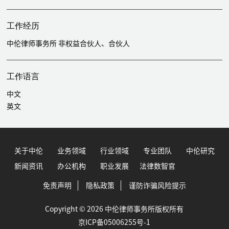
Pharma Holdings Limited（红筹架构）
代表泰州洪泰健康投资管理中心（有限合伙）B轮投资盛世泰科生物
工作经历
医药技术（苏州）有限公司
代表北京北方生物技术研究所有限公司收购万华普曼生物工程有限公
中伦律师事务所 非权益合伙人、合伙人
司
代表华盖资本有限责任公司B轮投资深圳市亦诺微医药科技有限公司
工作语言
（红筹架构）
代表北京外经贸发展引导基金（有限合伙）投资宽腾（北京）医疗器
中文
械有限公司
英文
代表星界新经济股权投资基金（深圳）合伙企业（有限合伙）C轮以
及D轮投资北京圆心科技有限公司（妙手医生）（互联网药品零售）
代表中移国投创新投资管理有限公司B轮投资芯启源电子科技有限公
关于中伦
业务领域
行业领域
专业团队
中伦研究
司
代表国投先进制造产业投资基金、国寿大健康基金、中国平安、泰康
新闻资讯
办公机构
职业发展
法律数智官
保险集团等投资人2.6亿美元D轮投资信达生物（红筹架构）
免责声明
隐私政策
谨防诈骗风险提示
代表国投创新投资管理有限公司与阿斯利康及其他有关方在中国成立
合资公司迪哲（江苏）医药有限公司
Copyright © 2026 中伦律师事务所版权所有
为迪哲（江苏）医药有限公司A轮融资提供法律服务
京ICP备05006255号-1
为杭州嘉因生物科技有限公司A+轮、B轮、B+以及B++轮融资（红筹