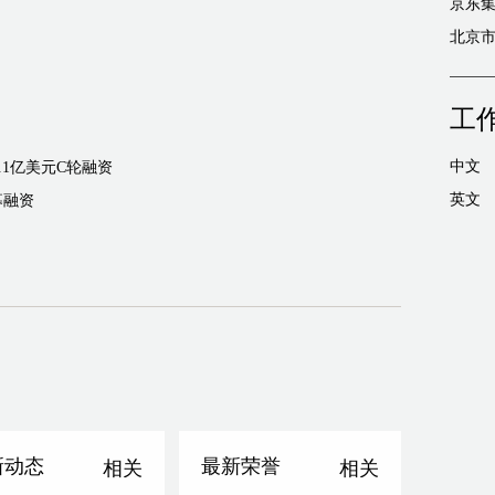
京东集
北京市
工
中文
完成3.1亿美元C轮融资
英文
募融资
新动态
最新荣誉
相关
相关