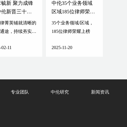
彦毓新 聚力成锋
中伦35个业务领域
中伦新晋三十位
区域185位律师荣登
益合伙人/高级顾
2026 The Legal 500
法律菁英铺就清晰的
35个业务领域/区域，
亚太-大中华区榜单
升通途，持续夯实新
185位律师荣耀上榜
代中坚力量。
-02-11
2025-11-20
专业团队
中伦研究
新闻资讯