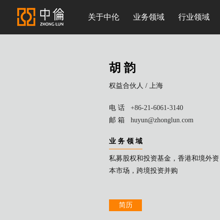
关于中伦
业务领域
行业领域
胡 韵
权益合伙人 /
上海
电 话
+86-21-6061-3140
邮 箱
huyun@zhonglun.com
业 务 领 域
私募股权和投资基金，香港和境外资
本市场，跨境投资并购
简历