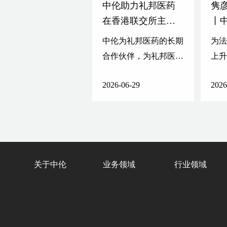
中伦助力礼邦医药
隽
在香港联交所主板
丨
上市
权
中伦为礼邦医药的长期
为
问
合作伙伴，为礼邦医药
上
的多轮融资及重组等提
生
2026-06-29
2026
供持续的法律服务，并
在本次发行上市项目中
担任发行人的中国法律
顾问。
关于中伦
业务领域
行业领域