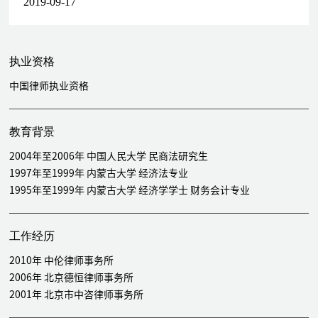
2019-09-17
资产重组提供法律服务
为沈阳商业城股份有限公司（600306.SH）重大资产出售提供法律
服务
执业资格
国有企业重组、改制、投资、收购、混改/产权交易
中国律师执业资格
为中粮福临门股份有限公司增资引进战略投资者（公开进场交易/代
表公司）提供法律服务
为长安蔚来新能源汽车科技有限公司（现名“阿维塔科技（重庆）
教育背景
有限公司"）实施混改增资引进投资者（公开进场交易/代表公司）
2004年至2006年 中国人民大学 民商法研究生
提供法律服务
1997年至1999年 内蒙古大学 经济法专业
为华中药业股份有限公司实施员工持股（代表公司）提供法律服务
1995年至1999年 内蒙古大学 经济学学士 财务会计专业
为上海建工集团股份有限公司战略投资控股天津住宅建设发展集团
有限公司暨天津住宅建设发展集团有限公司混改（非公开协议方式/
代表投资人）提供法律服务
工作经历
为长江生态环保集团有限公司战略投资江苏泓润生物质能科技有限
公司暨江苏泓润生物质能科技有限公司混改（非公开协议方式/代表
2010年 中伦律师事务所
投资人）提供法律服务
2006年 北京德恒律师事务所
为北京荎荿科技有限公司战略投资暨中国林木种子有限公司混改
2001年 北京市中咨律师事务所
（公开进场交易/代表投资人）提供法律服务