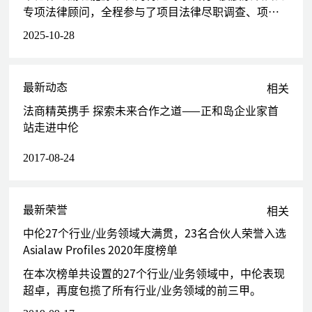
专项法律顾问，全程参与了项目法律尽职调查、项目
为中石油股份旗下香港上市公司昆仑能源有限公司与国家石油天然
申报、股票发行上市等各个环节。
气管网集团公司之间重大资产出售/并购交易提供法律服务
2025-10-28
为上海建工集团股份有限公司（600170.SH）控股收购天津住宅建
设发展集团有限公司提供法律服务
为长江生态环保集团有限公司以非公开协议方式受让武汉三镇实业
最新动态
相关
控股股份有限公司（600168.SH）15%股份提供法律服务
法商精英携手 探索未来合作之道——正和岛企业家首
为中国通用技术（集团）控股有限责任公司收购沈阳机床集团和沈
站走进中伦
机股份（000410.SZ）提供法律服务
为招商局公路科技网络控股股份有限公司首次公开发行股票换股吸
2017-08-24
收合并华北高速股份有限公司（000916.SZ）提供法律服务
为北京易华录信息技术股份有限公司（300212.SZ）控股收购国富
瑞数据系统有限公司控股权提供法律服务
最新荣誉
相关
为国电电力发展股份有限公司（601991.SH）收购中国国电集团公
中伦27个行业/业务领域大满贯，23名合伙人荣誉入选
司相关资产（履行解决同业竞争问题的承诺）专项项目提供法律服
Asialaw Profiles 2020年度榜单
务
为安徽古井贡酒股份有限公司（000596.SZ）控股收购武汉天龙黄
在本次榜单共设置的27个行业/业务领域中，中伦表现
鹤楼酒业有限公司提供法律服务
超卓，再度包揽了所有行业/业务领域的前三甲。
为京汉置业集团借壳上市暨湖北金环股份公司（000615.SZ）重大