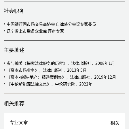
SZ）主板IPO提供法律服务
社会职务
境外IPO上市
作为发行人中国法律顾问，江苏瑞科生物技术股份有限公司（2179.
中国银行间市场交易商协会 自律处分会议专家委员
HK）H股IPO提供法律服务
辽宁省上市后备企业库 评审专家
作为发行人中国法律顾问，重庆洪九果品股份有限公司（6689.H
K）H股IPO提供法律服务
主要著述
作为发行人中国法律顾问，中国天瑞汽车内饰件有限公司（06162.
HK）港股IPO（红筹结构）提供法律服务
参与编著《探索法律服务的历程》，法律出版社，2008年1月
作为保荐人和主承销商中国法律顾问，为中国铁塔股份有限公司（0
《资本市场业务》，法律出版社，2013年5月
0788.HK）H股IPO提供法律服务
《资本•金融•地产：精选案例集》，法律出版社，2019年12月
作为发行人中国法律顾问，大唐环境产业集团股份有限公司（0127
《中伦新能源法律文集》，中伦研究院，2022年
2.HK）H股IPO提供法律服务
作为发行人中国法律顾问，中国大唐集团新能源股份有限公司（017
98.HK）H股IPO提供法律服务
相关推荐
上市公司再融资
作为发行人中国法律顾问，为中节能太阳能股份有限公司（000591.
专业文章
相关
SZ）2022年非公开发行股票提供法律服务