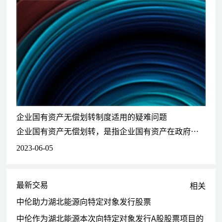
作为发行人中国法律顾问，为安徽古井贡酒股份有限公司（000596.
SZ）2021年非公开发行股票提供法律服务
作为发行人中国法律顾问，为金能科技股份有限公司（603113.S
H）2020年非公开发行股票提供法律服务
作为发行人中国法律顾问，为金能科技股份有限公司（603113.S
H）2019年公开发行可转换公司债券提供法律服务
作为发行人中国法律顾问，为南京埃斯顿自动化股份有限公司（002
747.SZ）2016年非公开发行股票提供法律服务
作为发行人中国法律顾问，为湖北能源集团股份有限公司（000883.
SZ）2015年非公开发行股票（中国长江三峡集团公司通过本项目实
企业国有资产无偿划转制度适用的疑难问题
现对湖北能源的实际控制）提供法律服务
企业国有资产无偿划转，是指企业国有资产在政府机构、事业单位及特定国有企业之间的无偿转移，其作为一种特殊的产权转移方式，具有程序简单、高效便捷、无偿等优势，是国有企业进行资产重组调整的重要方式之一。
2023-06-05
上市公司收购和并购重组
为中国长江电力股份有限公司重大资产重组暨发行股份及支付现金
购买资产（涵盖白鹤滩水电站和乌东德水电站两座特大型水电站）
最新交易
相关
及配套融资提供法律服务
为北京城乡商业（集团）股份有限公司重大资产重组暨发行股份购
中伦助力湖北能源向特定对象发行股票
买资产（北京外企人力资源公司/FESCO的100%股权）及配套融资
中伦作为湖北能源本次向特定对象发行A股股票项目的
提供法律服务