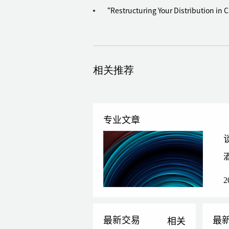
协助日本某一世界知名电子企业的广州公司
“Restructuring Your Distribution
协助一家拥有150多年历史的法国集团在
代理一家国际领先的香港制衣公司在中国的
为英国客户因网络虚构加密货币投资项目被
相关推荐
知识产权，数据保护和网络安全
为一家总部位于以色列的全球知名跨境电商
保护、网络安全以及与在中国的其他经营事
专业文章
协助一家德国软件公司在中国针对网络知识
国有关的交易问题提供常年法律咨询服务
为一家面向全球客户提供数据测量和管理的移
限制的常年法律建议与指导服务
2
为美国一家提供支付服务的公司提供其在中
协助英国教育界逾300年名校在中国佛山
代表某香港知名食品企业处理侵害商标权及
最新交易
最
相关