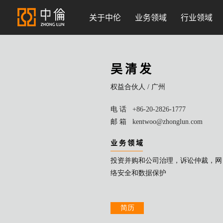
关于中伦
业务领域
行业领域
吴 清 发
权益合伙人 /
广州
电 话
+86-20-2826-1777
邮 箱
kentwoo@zhonglun.com
业 务 领 域
投资并购和公司治理，诉讼仲裁，网
络安全和数据保护
简历