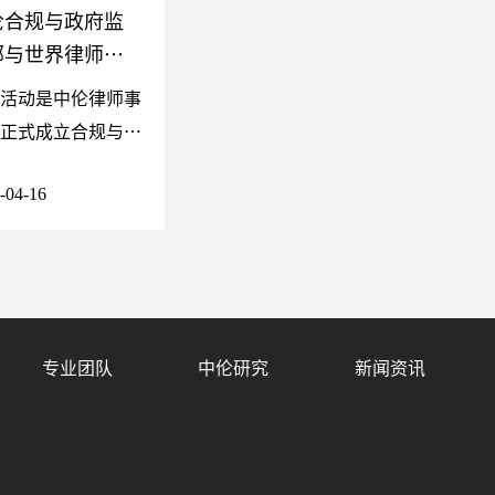
013年度广东省知识产权审判十大案例"
伦合规与政府监
侵权纠纷，取得了显著成效
部与世界律师联
诉桂林某技术公司及汽车美容连锁公司侵害商标权及不正当竞
合规及调查业务
次活动是中伦律师事
员会进行线上交
所正式成立合规与政
责任公司及重庆某饮料食品有限公司侵犯其商标权纠纷
监管部后，中伦合规
当竞争纠纷案，该案件入选最高人民法院公布2011年中国
-04-16
队首次对外亮相，充
展示了中伦合规团队
过程中涉及的数据保护、网络安全以及中国相关交易其他
实力和业务覆盖面。
专业团队
中伦研究
新闻资讯