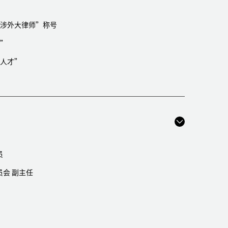
的法律服务
就双方在珠海合资的模拟飞行技术培训公司经营期限临近
涉外大律师”称号
估、股权转让等提供处理流程建议、尽职调查、谈判、风
”
人才”
，在中国开展特许经营业务以及在中国设立分支机构提供
实施和救济提供建议，协助其保护网络经营权和实施相关
某儿童用品公司常年法律顾问
广州一家生产型企业提供尽调、收购文件起草、协助谈
员
子公司提供常年法律服务
目提供法律服务
会 副主任
南美洲公司，在中国设立外资企业，以及在中国主要的电
展业务，并在深圳设立外商独资企业展特许经营业务提供