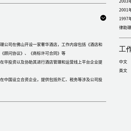
1997年至200
律助
理公司在佛山开设一家奢华酒店，工作内容包括《酒店和
工
《顾问协议》、《商标许可合同》等
中文
在华投资以及协助其进行酒店管理和运营线上平台企业提
英文
在中国设立合资企业，提供包括外汇、税务等涉及公司投
梯集团在广东佛山市的全资子公司提供起草合同、合规，法律
防护用品有限公司在中国境内设立中外合资企业
房搬迁事宜提供包括场地租赁、与当地政府的搬迁补偿、