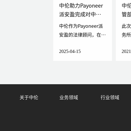
案件"以及入选了广东省高级人民法院 “2
中伦助力Payoneer
中
为香港某大型知名连锁饮食集团处理其网站
派安盈完成对中国
管
代表一家世界500强的美国著名石油公司
持牌支付机构的收
盟
中伦作为Payoneer派
此
争，并获胜诉
购
委
安盈的法律顾问，在本
务
代表英国某大型集团处理其与某房地产有限
流
次收购业务中为其提供
府
代表英国某大型集团处理侵害商标权、不正
2025-04-15
2021
了全程法律服务，包括
团
法院知识产权司法保护50件典型案例
尽职调查、交易架构设
分
为以色列软件公司在中国进行版权维权业务
计、合同谈判及监管审
的
方面的问题提供常年法律咨询服务
批协助等。
关于中伦
业务领域
行业领域