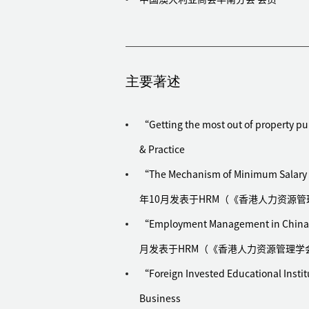
法律服务
涉外争议解决
代理法国核电管材领军行业集团与国内企业
主要著述
代表香港某环保管理公司解决与广州某机械
代理德国某著名品牌电器公司与广东佛山顺
“Getting the most out of proper
币1000多万
协助一家位于佛山的大型照明设备公司解决
& Practice
代理德国某贸易公司与广州企业的国际货物
“The Mechanism of Minimum Sa
代理一家国际领先的香港制衣公司在中国的
年10月发表于HRM（《香港人力资源
代理法国企业的国际货物买卖合同纠纷仲裁
“Employment Management in China
代表澳大利亚某跨国电器企业就国际货物买
月发表于HRM（《香港人力资源管理学
代理德国某远程信息处理公司与国内企业的
协助美国一家提供跨境支付服务的大型公司
“Foreign Invested Educational I
为德国某公司口罩买卖合同纠纷提供法律服
Business