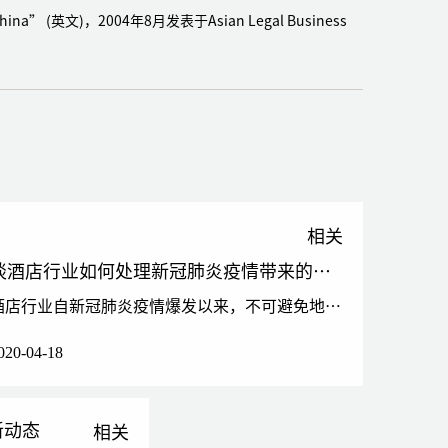
进行内部合规及反腐调查
 in China” (英文)，2004年8月发表于Asian Legal Business
广东佛山市的全资子公司进行内部合规及反腐调查
全资子公司与国内企业的租赁合同纠纷，涉案金额达340万
诈骗案（涉案金额约为200万美元）提供法律服务
进入中国市场，提供跨境支付服务所涉及的合规性、数据
宜有关的法律咨询服务
相关
产权侵权采取行动，并就数据保护、网络安全和其他与中
谈酒店行业如何处理新冠肺炎疫情带来的中长期影响
酒店行业自新冠肺炎疫情爆发以来，不可避免地受到了疫情的影响，而且尤为严重。本文就酒店行业如何应对新冠肺炎疫情带来的中长期不利影响作出分析。新冠肺炎疫情对酒店行业的暂时影响2020年01月20日中华人民
动营销平台提供应对涉及DSL和PIPL中设定的数据传输
020-04-18
国数据保护和网络安全合规方面的常年法律顾问服务
开展教育事业提供数据保护和公司商业文件审核等法律服务
不正当竞争纠纷，该案被评为“广州市中院十大知识产权
新动态
相关