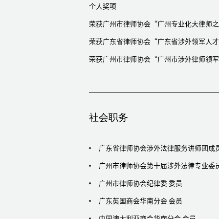
厂房改造的谈判以及交易文件准备等一系列
个人奖项
代表某加拿大航空公司与一中国航空公司，
荣获广州市律师协会“广州专业化大律师之
届满时，涉及的中外合资企业延期、资产评
荣获广东省律师协会“广东省涉外领军人才
险把控，起草相关法律文件等手续
荣获广州市律师协会“广州市涉外律师领军
为一家东南亚知名连锁食品及餐饮品牌企业
法律服务
为一家跨国儿童用品公司的知识产权战略、
措施提供法律咨询，并担任其在深圳设立的
社会职务
代表一家百年历史包装制品的法国企业收购
判、交割等法律服务
广东省律师协会涉外法律服务讲师团成
为法国核电管材领军行业集团在中国的全资
为新加坡企业股权投资中国软件科技公司项
广州市律师协会第十届涉外法律专业委员
为一家从事商业房屋租赁和综合管理业务的
广州市律师协会纪律委 委员
子商务网站开展电子商务业务提供法律服务
广东英国商会华南分会 会员
为英国的一家跨国快速消费品巨头在中国开
中国澳大利亚商会华南分会 会员