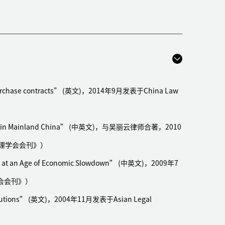
涉案标的1.5亿余元的国际货物买卖合同纠纷
公司涉及金额逾2000万港币的货物买卖合同纠纷
德某电器公司国际货物买卖合同纠纷案，涉案金额达人民
ty purchase contracts” (英文)，2014年9月发表于China Law
其向数家中国公司索赔事宜，涉案金额达人民币800多万
买卖合同纠纷案
lary in Mainland China” (中英文)，与吴丽云律师合著，2010
全资子公司与国内企业的租赁合同纠纷
管理学会会刊》）
案件
 at an Age of Economic Slowdown” (中英文)，2009年7
卖合同纠纷事宜提供法律服务
会会刊》）
国际货物买卖合同纠纷案件
及其广州办事处解决跨境支付纠纷事宜
nstitutions” (英文)，2004年11月发表于Asian Legal
务