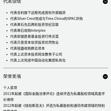
代表业绩
代表吉利旗下远程完成首轮外部融资
代表Silver Crest完成与Tims China的SPAC并购
代表黑石先后两轮投资世纪互联
代表黑石收购Interplex
代表软银愿景基金投资叮咚买菜
代表贝恩资本信贷投资优然牧业
代表锐盛收购群志资本
代表上达资本投资网龙教育子公司
代表上达完成中国自动化集团私有化
代表远翼牵头投资沛嘉医疗、乐车邦
代表高盛及睦恒投资易果生鲜
荣誉奖项
代表华平和祥峰先后两轮投资摩拜单车
代表百世物流完成G轮融资
个人奖项
代表中国太平投资京东金融
2011年起被《国际金融法律评论》连续评选为私募股权领域高度评
代表马来西亚国库控股投资菜鸟网络
价律师
代表全国社保基金投资蚂蚁金服
2012年起被《钱伯斯亚太》评选为私募股权和通讯传媒领域的特别
代表远东宏信投资易宝集团