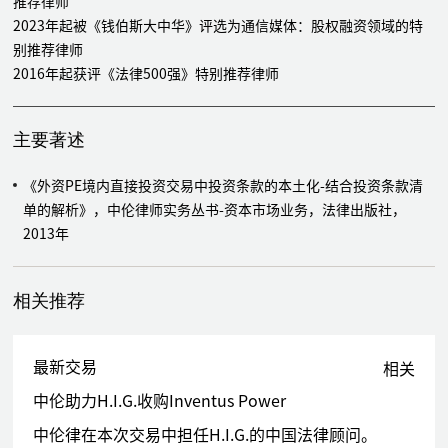
推荐律师
代表迅雷完成E轮融资
2023年起被《钱伯斯大中华》评选为通信媒体：股权融资领域的特
代表锐盛上市前投资原生态牧业
别推荐律师
代表祥峰投资91无线并最终出售给百度
2016年起获评《法律500强》特别推荐律师
代表海润影视进行人民币私募融资
代表崇德基金投资一化控股，并作为发行人中国律师为一化控股
香港上市提供法律服务
主要著述
代表凤凰新媒体引入战略投资并作为发行人中国律师为凤凰新媒
体纽交所上市提供法律服务
《外资PE境内直接投资交易中投资条款的本土化-结合投资条款清
代表崇德基金和德国高仪投资中宇卫浴
单的解析》，中伦律师实务丛书-资本市场业务，法律出版社，
代表IDG和Infiniti投资德信无线
2013年
代表捷鸿资本投资桥联集团
作为发行人中国律师为凹凸科技香港上市提供法律服务
相关推荐
作为承销商中国律师为永乐电器香港上市提供法律服务
最新交易
相关
中伦助力H.I.G.收购Inventus Power
中伦律在本次交易中担任H.I.G.的中国法律顾问。