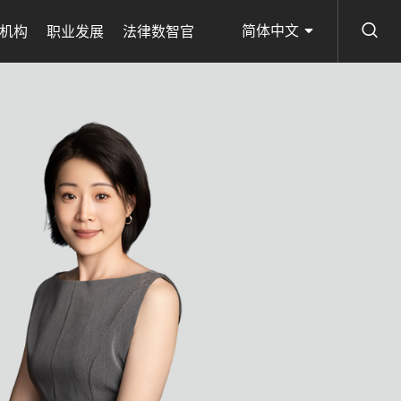
简体中文
机构
职业发展
法律数智官