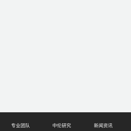
提供法律服务
机制优化项目提供法律服务
内控管理协同一体化建设提供法律服务
专业团队
中伦研究
新闻资讯