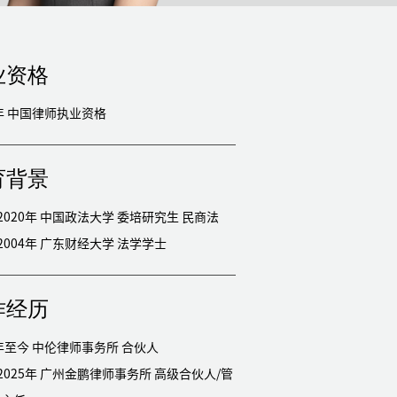
业资格
0年 中国律师执业资格
育背景
8-2020年 中国政法大学 委培研究生 民商法
2-2004年 广东财经大学 法学学士
作经历
2025年至今 中伦律师事务所 合伙人
1-2025年 广州金鹏律师事务所 高级合伙人/管