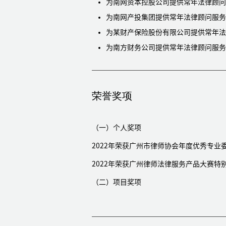
为南网资本控股公司提供常年法律顾问
为南网产投集团提供常年法律顾问服务
为某财产保险股份有限公司提供常年法
为南方财务公司提供常年法律顾问服务
为南网供应链集团提供常年法律顾问服
收并购法律服务
荣誉奖项
为南网互联网公司对外投资并购提供专
为深圳燃气集团公司对外投资、产权变
（一）个人奖项
为深燃国际有限公司优化境外股权架构
2022年荣获广州市律师协会年度优秀专业
为凯能集团新能源项目收购等投资全过
2022年荣获广州律师法律服务产品大赛特
为珠海华发公司新能源项目收购提供法
（二）项目奖项
为惠州电力公司收购等投资领域全过程
为惠州港湾公司收购等投资领域全过程