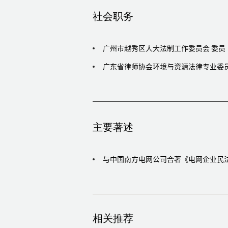
经营者集中申报法律服务
社会职务
为广东电网下属逾十家平台公司股权多
为深圳龙岗城投集团新设公司经营者集
广州市越秀区人大法制工作委员会 委员
为广州城投公司收购项目经营者集中申
为佛山海八路项目经营者集中申报提供
广东省律师协会环境与资源法律专业委员
为广东省水利三局经营者集中反垄断业
为南网储能公司经营者集中申报提供法
为南方投资集团增资入股经营者集中申
主要著述
合规管理法律服务
为广州供电局参股企业管控策略与治理
与中国南方电网公司合著《电网企业民法
为广东能源集团科学技研院合规管理体
为惠州天然气发电公司合规管理体系建
为广西电网公司合规指引编制提供法律
相关推荐
为海南电网公司编制典型案例法律风险