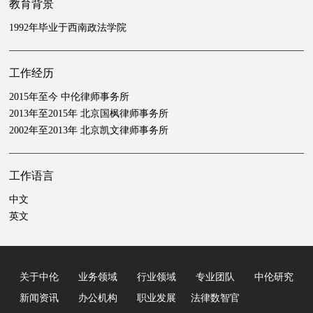
教育背景
为北汽银翔汽车（负债总额近200亿元）重整项目（涉及资产剥离、
1992年毕业于西南政法学院
资产置入、收购股权、委托经营管理等事项）提供法律服务
为重庆渝富集团重组西部航空项目提供法律服务
为重庆两江航空航天产业投资集团收购万丰飞机项目提供法律服务
工作经历
为重庆渝富及关联方投资京东方第6代AMOLED（柔性）生产线（投
2015年至今 中伦律师事务所
资额近260亿元）项目提供法律服务
2013年至2015年 北京国枫律师事务所
为金科股份引入博裕资本作为金科服务战略投资者项目提供法律服务
2002年至2013年 北京凯文律师事务所
为重庆国信与中电建路桥、四川石化合作收购四条高速公路（涉及资
产逾600亿元）项目提供法律服务
为天津荣程集团和银龙股份（603969）组成联合体作为重组方参与渤
工作语言
海钢铁集团有限公司破产重整项目提供法律服务
为长安车联和盼达出行以及渝富集团成立共享汽车平台项目提供法律
中文
服务
英文
为中新融创资本联合相关主体共同投资设立充电桩业务合资公司项目
提供法律服务
为中民投通航投资宗申天辰通航、中民投通航公务机业务板块重组项
关于中伦
业务领域
行业领域
专业团队
中伦研究
目提供法律服务
新闻资讯
办公机构
职业发展
法律数智官
为Modern Plan Investments向小康股份及其关联方转让电机、电池资