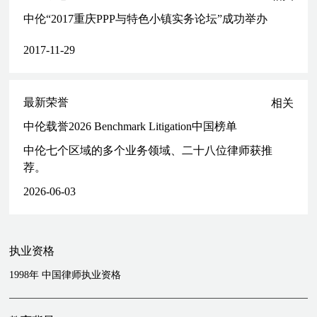
为金科股份非公开发行股票提供法律服务
中伦“2017重庆PPP与特色小镇实务论坛”成功举办
为重钢股份发行可转换公司债券提供法律服务
为重钢股份非公开发行股票提供法律服务
2017-11-29
境外红筹重组上市、H股发行项目
为重庆洪九果品股份有限公司（HK06689，水果第一股）首次公开发
行股票并在香港联合交易所主板上市项目提供法律服务
最新荣誉
相关
为重庆洪九果品股份有限公司（HK06689）H股增发、内资股增发提
中伦载誉2026 Benchmark Litigation中国榜单
供法律服务
为重庆宇海精密制造股份有限公司拟申请在新加坡首次公开发行股票
中伦七个区域的多个业务领域、二十八位律师获推
并上市项目提供专项法律服务（首家通过中国、新加坡政府的中新合
荐。
作通道在新加坡上市项目）
2026-06-03
为辽宁辉山乳液境内外资产重组及境外上市红筹结构搭建项目提供法
律服务
为四川新绿色科技公司跨境红筹重组及港交所上市项目提供法律服务
为天逸财金跨境重组及港交所上市项目提供法律服务
执业资格
为四川蓝光地产股份公司拆分迪康药业发行H股项目提供法律服务
1998年 中国律师执业资格
为重庆对外建设集团公司重组及拟发行H股项目提供法律服务
产业并购重组