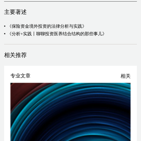
投资基金提供法律服务
主要著述
为国寿成达（上海）健康医疗股权投资管理有限公司（“国寿大健康
基金"）投资于医养结合机构江苏泰乐城医疗健康科技股份有限公司
《保险资金境外投资的法律分析与实践》
提供法律服务
《分析+实践丨聊聊投资医养结合结构的那些事儿》
为泰康保险境外投资美国高盛旗下私募股权基金提供法律服务
为阳光人寿保险股份有限公司境外投资知乎项目提供法律服务
为农银人寿保险有限公司投资于中国保险投资基金（有限合伙）提供
相关推荐
法律服务
为农银人寿保险有限公司投资于中金启元国家新兴产业创业投资引导
基金（有限合伙）提供法律服务
专业文章
相关
为农银人寿保险有限公司投资于光大夹层基金提供法律服务
为大家人寿保险股份有限公司投资于普洛斯管理的不动产基金提供法
律服务
为设立中再资本管理有限责任公司（中国再保险集团公司旗下保险私
募基金管理人）及其作为私募基金管理人登记提供法律服务
为法国医药公司Sanofi-Pasteur在华投资的外商独资企业的日常业务经
营、合资合作项目、药品合作研发、药品销售等项目提供法律服务
为科兴生物拟投资于某制药企业提供法律服务