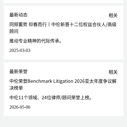
协助北京某上市公司的董事和股东应对因涉嫌窗口期买卖证券的
初查
最新动态
相关
协助大连某投资者应对因涉嫌内幕交易的行政调查
同频蓄势 仰春而行丨中伦新晋十二位权益合伙人/高级
协助浙江某投资者应对因涉嫌内幕交易罪的刑事调查
顾问
代表青岛东海恒信应对因涉嫌操纵ETF的行政调查、行政处罚听
证
推动专业精神的代际传承。
代表四川某投资者应对因涉嫌操纵十二只股票的行政调查、行政
2025-03-03
处罚听证
代表浙江某投资者参加因涉嫌操纵市场的行政复议
协助某证券公司应对因涉嫌与易所试合谋操纵新三板市场的行政
最新荣誉
相关
调查
代表某会计师事务所参加因涉嫌在登云股份IPO项目中未勤勉尽
中伦荣登Benchmark Litigation 2026亚太年度争议解
责的行政处罚听证
决榜单
协助某证券公司应对因涉嫌在某非公开发行股票项目中未勤勉尽
中伦11个领域、24位律师/顾问荣誉上榜。
责的行政调查
2026-05-06
协助恒生电子应对因场外配资Homs系统涉嫌构成非法经营证券
业务的行政处罚听证