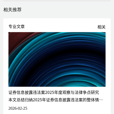
代表福建实达董监高参加因涉嫌信息披露违法的行政处罚听证
相关推荐
代表中国高科董监高参加因涉嫌信息披露违法的行政处罚听证
代表大智慧及其董监高应对因涉嫌信息披露违法的行政调查、行
政处罚听证
专业文章
相关
代表风神股份及其董事长参加因涉嫌信息披露违法的行政处罚听
证、行政复议
协助昊华能源及其董监高应对因涉嫌信息披露违法的上海证券交
易所纪律处分听证
协助圣莱达应对因涉嫌信息披露违法的行政监管调查
协助广东某上市公司应对因涉嫌信息披露违法的行政监管调查
协助北京某上市公司应对因涉嫌信息披露违法的初查
协助某基金公司应对因涉嫌违规减持的行政监管调查
代表北京某上市公司大股东参加因涉嫌违规减持的行政监管调
查、行政处罚听证和行政复议
代表浙江某资产管理公司及其执行董事参加因涉嫌内幕交易的行
证券信息披露违法案2025年度观察与法律争点研究
政处罚听证
本文总结归纳2025年证券信息披露违法案的整体情况和主要法律争点，并基于此对上市公司提出证券合规治理建议。
代表河南某投资者参加因涉嫌内幕交易的行政处罚听证
协助香港某基金公司应对因涉嫌内幕交易的初查
2026-02-25
协助某基金经理应对因涉嫌利用未公开信息交易的行政调查