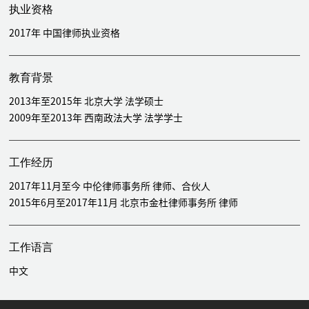
公司诉讼、资管纠纷
执业资格
代表五矿集团下属企业邯邢矿业应对与民营股东之间的公司决议
2017年 中国律师执业资格
效力纠纷
代表某香港上市公司应对涉及武汉当地最大农副产品市场归属的
公司控制权纠纷
教育背景
代表西藏山南博杰投资企业等应对与上市公司蓝色光标因资产收
2013年至2015年 北京大学 法学硕士
购合同纠纷引发的系列诉讼仲裁纠纷
2009年至2013年 西南政法大学 法学学士
代表中融鼎新应对投资者就某私募基金产品提起的委托理财合同
纠纷
代表大成创新应对投资者就某专项资管计划提起的仲裁案
工作经历
2017年11月至今 中伦律师事务所 律师、合伙人
2015年6月至2017年11月 北京市金杜律师事务所 律师
工作语言
中文