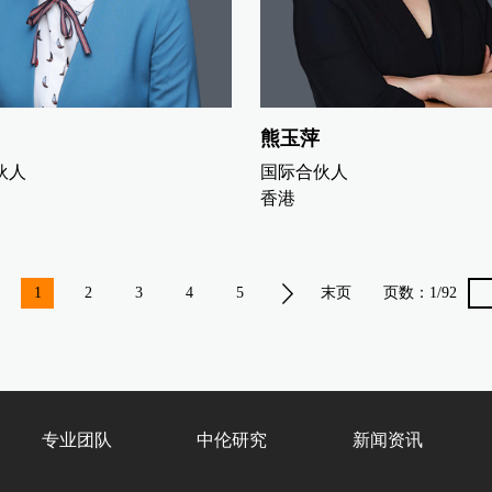
熊玉萍
伙人
国际合伙人
香港
1
2
3
4
5
末页
页数：
1/92
专业团队
中伦研究
新闻资讯