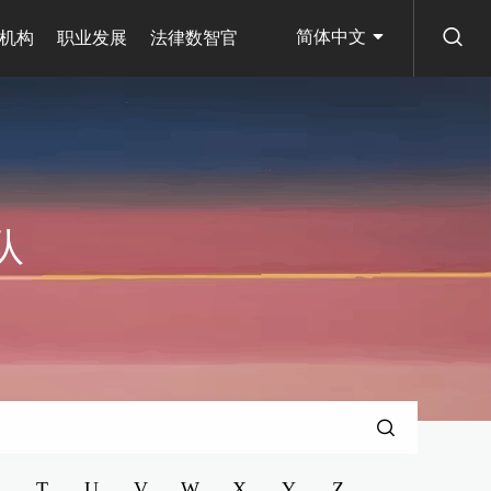
简体中文
机构
职业发展
法律数智官
队
T
U
V
W
X
Y
Z