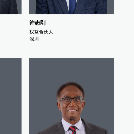
许志刚
权益合伙人
深圳