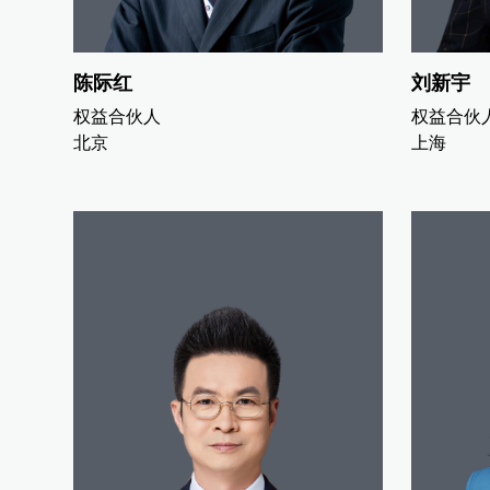
陈际红
刘新宇
权益合伙人
权益合伙
北京
上海