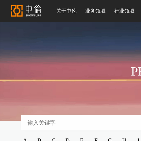
关于中伦
业务领域
行业领域
P
A
B
C
D
E
F
G
H
I