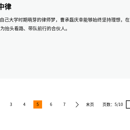
中律
自己大学时期萌芽的律师梦，曹承磊庆幸能够始终坚持理想，在
长为抬头看路、带队前行的合伙人。
3
4
5
6
7
末页
页数：
5/10