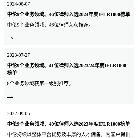
2024-08-07
中伦9个业务领域、46位律师入选2024年度IFLR1000榜单
中伦9个业务领域、46位律师荣获推荐。
2023-07-27
中伦9个业务领域、41位律师入选2023/24年度IFLR1000
榜单
8个业务领域获第一级别推荐。
2022-09-05
中伦9个业务领域、40位律师入选2023年度IFLR1000榜单
中伦持续以整体平台优势及丰厚的人才储备，为客户提供