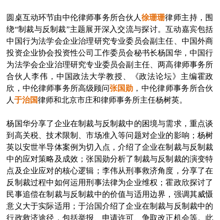
圆桌互动环节由中伦律师事务所合伙人
徐珊珊
律师主持，围
绕“制裁与反制裁”主题展开深入交流与探讨。互动嘉宾包括
中国行为法学会企业治理研究专业委员会副主任、中国外商
投资企业协会投资性公司工作委员会秘书长杨国华，中国行
为法学会企业治理研究专业委员会副主任、两高律师事务所
合伙人李伟，中国政法大学教授、《政法论坛》主编霍政
欣，中伦律师事务所高级顾问
张国勋
，中伦律师事务所合伙
人
于治国
律师和北京市庄和律师事务所主任杨树英。
杨国华分享了企业在制裁与反制裁中的困境与需求，重点谈
到高关税、技术限制、市场准入等问题对企业的影响；杨树
英以安世半导体案例为切入点，介绍了企业在制裁与反制裁
中的应对策略及成效；张国勋分析了制裁与反制裁的演变特
点及企业应对的核心逻辑；李伟从刑事救济角度，分享了在
反制裁过程中如何运用刑事法律为企业维权；霍政欣探讨了
民事追偿在制裁与反制裁中的价值与适用边界，强调其威慑
意义大于实际适用；于治国介绍了企业在制裁与反制裁中的
行政救济途径，包括举报、申请许可、争取改正机会等。此