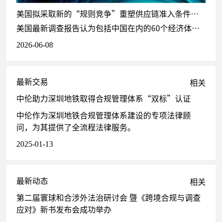
进行股权梳理和控制权方案设计，标的公司估值约60亿元人民币
美国拟采取新的“规则竞争”重塑供应链准入条件及对60个经济体加征关税
代理某知名网络公司处理股东方之间的合作及公司控制权纠纷，标的
美国最新调查报告认为包括中国在内的60个经济体存在贸易制度缺陷，对华加征关税及供应链准入条件提高的理由或从贸易逆差转向规则竞争，对此需国家与企业双重应对。
公司估值约60亿元人民币
2026-06-08
代表某北京房地产公司股东处理该公司控制权问题，设计公司控制权
恢复方案，通过民事诉讼、刑事申诉等途径处理该公司控制权问题，
标的公司估值逾50亿元人民币
最新交易
为某国内领先的虚拟货币技术公司股东及高管之间公司控制权系列纠
相关
纷案件提供法律服务，案涉标的股权的价值约40亿元人民币
中伦助力深圳地铁取得合规管理体系“双标”认证
代表天津某金融控股公司处理其与所投资公司国际能源相关股东之间
中伦作为深圳地铁合规管理体系建设的专项法律顾
的公司控制权纠纷，涉案标的额约30亿元人民币
问，为其提供了全流程法律服务。
代表某集团（文化传媒）及其创始股东处理其与外资股东及相关高管
之间就公司控制权产生的系列纠纷，案涉标的股权价值约15亿元人
2025-01-13
民币
代表华贸金台（北京）投资管理有限公司处理其与贵州水矿控股集团
有限公司关于贵州水矿控股集团有限责任公司总医院的控制权纠纷案
最新动态
相关
件，案涉标的股权价值逾5.8亿元人民币
第二届寰球和合涉外法治研讨会 暨《跨境合规与调查
代理北京英迈特矿山机械有限公司处理中、英两方股东之间的公司控
应对》新书发布会成功举办
制权纠纷