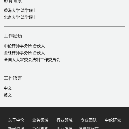
教育背景
购纠纷案，涉案标的额6.8亿元人民币，获得胜诉判决
香港大学 法学硕士
代表东兴证券处理其与某农机军工上市公司股东质押式证券回购纠纷
北京大学 法学硕士
案，涉案标的额4.68亿元人民币，获得胜诉判决
代理某股东与华录百纳（上市公司）、广发证券系列纠纷，涉及投资
对赌、限售股解禁、质押式回购、股份代持、资管计划代持份额转让
工作经历
等复杂纠纷，在北京、深圳、广州等多地法院和仲裁机构涉诉
代表北京某国有银行处理金融衍生品纠纷，涉及理财产品、信托计
中伦律师事务所 合伙人
划、资管计划、金融衍生品、刑事犯罪等，涉案标的额7亿元人民币
金杜律师事务所 合伙人
代表君康人寿保险公司处理信托持股协议纠纷，涉案标的额逾3亿元
全国人大常委会法制工作委员会
人民币，由最高人民法院审理并获得胜诉判决
代表某央企财务公司的资管、信托嵌套投资纠纷，涉及信托刚性兑
工作语言
付、资管计划、嵌套投资、信托受益人等问题，最终获得胜诉判决
代理某信托公司处理其与某能源公司的金融借款合同与矿业权抵押纠
中文
纷二审案件，本案由最高院审理
英文
代表某大型央企（工程器械制造商）处理其与某国有大型银行涉外独
立保函效力纠纷案
代表中海燃供公司处理广州中院（一审）、广东高院（二审）循环贸
关于中伦
业务领域
行业领域
专业团队
中伦研究
易纠纷
代表某上市公司处理其与某央企在内蒙古的采矿权转让合同纠纷以及
新闻资讯
办公机构
职业发展
法律数智官