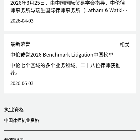
代表日方股东处理北京宏天德美数码科技有限公司（“DMX北京公
2026年3月25日，由中国国际贸易学会指导，中伦律
司"）及其下属公司的控制权纠纷案
师事务所与瑞生国际律师事务所（Latham & Watkins
代表香港利星行公司处理其旗下的合资公司辽宁之星有限公司的控制
LLP）联袂主办，中国行为法学会企业治理研究专业委
2026-04-03
权纠纷
员会协办的第二届寰球和合涉外法治研讨会暨《跨境
代表臧某、某集团有限公司处理其与张某股东会决议效力纠纷案，案
合规与调查应对》新书发布会在北京成功举办。
涉臧某控股股东地位，由最高人民法院审理
最新荣誉
相关
代表某有限公司处理其持股公司违规更换董事长的董事会、股东会决
议效力纠纷案，案涉客户公司控制权
中伦载誉2026 Benchmark Litigation中国榜单
代理湖南永州市冷水滩宋家洲综合开发公司与香港集盛国际有限公司
中伦七个区域的多个业务领域、二十八位律师获推
合资纠纷案，案涉当地最大的水电站项目公司的控制权
荐。
担任雷士照明董事会法律顾问，处理雷士照明控制权纠纷
2026-06-03
代表国内某大型保险公司设立的信托计划的债权追收两个案件，涉案
标的额45亿元人民币
代表东兴证券处理其与某机械设备上市公司实际控制人质押式证券回
购纠纷案，涉案标的额8亿元人民币，获得胜诉判决
执业资格
代表东兴证券与某资产管理公司股票质押式回购交易纠纷案提供法律
中国律师执业资格
服务，本案涉及5亿元人民币上市公司股票质押式回购纠纷事宜，获
得胜诉判决
代表东兴证券处理其与某电力通信设备上市公司大股东质押式证券回