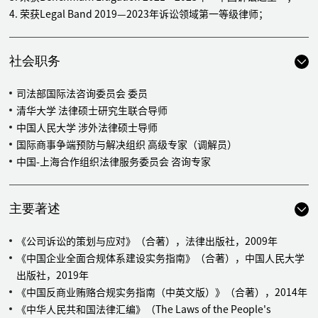
检总局进行的群体性上访事件及全国20多件机器质量诉讼及合规案
4. 荣获Legal Band 2019—2023年诉讼领域第一等级律师；
件（与机器质量相关），担任项目总协调合伙人
代表山东一家知名医药企业（市值数百亿元人民币），处理公司股东
及董事各方内部控制权纠纷及系列境内外股权争议诉讼案件及公司控
社会职务
制权纠纷
代理青岛某政府投资平台公司处理某私募基金增资扩股项目基金纠
司法部国际法咨询委员会 委员
纷，涉及私募基金、增资扩股、合伙企业纠纷等系列问题，涉及的基
清华大学 法律硕士研究生联合导师
金金额约200亿元人民币
中国人民大学 涉外法律硕士导师
代表全球能源领域某大型上市公司控股股东，处理该集团公司股东会
国际商事争端预防与解决组织 高级专家（调解员）
决议与股权转让协议效力纠纷，就诉讼程序涉及的信息披露、行政监
中国-上海合作组织法律服务委员会 咨询专家
管等问题提供全面法律咨询服务，同时为集团公司股权管理提供法律
风险梳理及合规制度建设法律服务, 案涉该上市公司子公司控制权，
主要著述
争议标的额约80亿元人民币
代表某大型跨国新材料及先进制造业投资控股集团财务顾问合同纠纷
《公司诉讼的策划与应对》（合著），法律出版社，2009年
案提供法律服务，本案涉及总金额逾30亿元人民币债券发行纠纷事
《中国企业全面合规体系建设实务指南》（合著），中国人民大学
宜，并就案件所涉的上市公司信息披露、媒体舆论与行政监管风险防
出版社，2019年
控提供全程法律服务
《中国反商业贿赂合规实务指南（中英文版）》（合著），2014年
为山东某企业集团及其子公司，就其所涉的私募基金、信托、公司债
《中华人民共和国法律汇编》（The Laws of the People's
券、银行间交易商协会融资工具等投融资系列纠纷提供综合性法律服