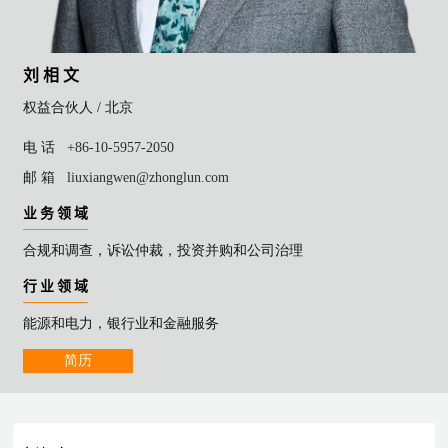
刘 相 文
权益合伙人 /
北京
电 话
+86-10-5957-2050
邮 箱
liuxiangwen@zhonglun.com
业 务 领 域
合规和调查，诉讼仲裁，投资并购和公司治理
行 业 领 域
能源和电力，银行业和金融服务
简历