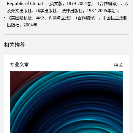
Republic of China）（英文版，1979-2004卷）（合作编译），涉
务，涉案标的额约20余亿元人民币
及外文出版社、科学出版社、 法律出版社，1987-2005年期间
代表中石化福建公司处理在福建高院（一审）、最高人民法院第三巡
《美国隐私法：学说、判例与立法》（合作编译），中国民主法制
回法庭（二审）循环贸易纠纷，涉案标的额10亿元人民币
出版社，2004年
代表珠海金邦达公司处理其与合资方法国金邦达集团（Goldpac
Group）之间的公司控制权纠纷
代表美国Fellowes公司（总部位于芝加哥）处理其在中国常州与当
相关推荐
地合作方之间的合资公司控制权纠纷系列案件
代理某全球大型制药公司（案件被申请人）处理其与BMP Sunstone
Corporation（案件申请人，是一家在美国上市的企业）之间关于在
专业文章
相关
中国注册并销售某药品的系列争议
代理国内化工领域的领先企业江苏苏化集团和三家国际知名的投资公
司之间因私募股权投资产生的商业纠纷
代表股东方香港蚬壳电器工业（集团）有限公司在北京当地处理其与
合作公司中国光大地产公司的控制权纠纷
为某全球领先的文化娱乐产业集团及旗下上市公司，提供上市公司控
制权法律风险防控方案与控股股东的债权债务风险防控方案，涉及股
权价值约300亿元人民币
代表某行业领先传媒公司处理其上市前公司控制权问题，该公司为开
曼注册的VIE公司，协助公司对开曼公司、境内公司、境内持股平台