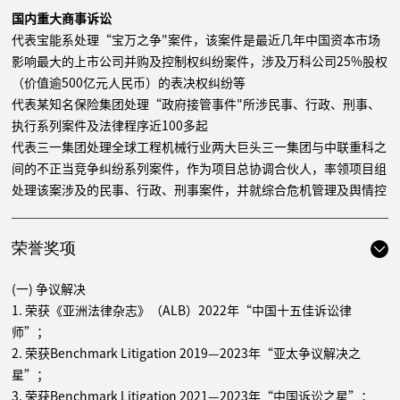
国内重大商事诉讼
代表宝能系处理“宝万之争"案件，该案件是最近几年中国资本市场
影响最大的上市公司并购及控制权纠纷案件，涉及万科公司25%股权
（价值逾500亿元人民币）的表决权纠纷等
代表某知名保险集团处理“政府接管事件"所涉民事、行政、刑事、
执行系列案件及法律程序近100多起
代表三一集团处理全球工程机械行业两大巨头三一集团与中联重科之
间的不正当竞争纠纷系列案件，作为项目总协调合伙人，率领项目组
处理该案涉及的民事、行政、刑事案件，并就综合危机管理及舆情控
制、政府危机公关等方面提供法律建议及方案
代表雷沃重工股份有限公司处理 “中国消费者协会首例公益诉讼
荣誉奖项
案"的应诉工作，并处理职业打假人索赔及政府监管引发的危机事
件，全程提供危机管控及诉讼法律服务，并成功协调实现各方和解
(一) 争议解决
代表北京首都国际投资管理有限公司处理其与安达新世纪公司限制股
1. 荣获《亚洲法律杂志》（ALB）2022年“中国十五佳诉讼律
东权利纠纷案（该案系国内首例法院判决限制未出资股东之股东权利
师”；
的案例，入选最高人民法院典型案例）
2. 荣获Benchmark Litigation 2019—2023年“亚太争议解决之
连续十年担任日立建机（全球领先的工程机械制造企业）法律顾问至
星”；
今，处理因其产品和售后服务引发的在中纪委、国家信访局、国家质
3. 荣获Benchmark Litigation 2021—2023年“中国诉讼之星”；