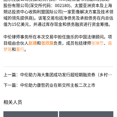
股份有限公司(深交所代码：002180)、太盟亚洲资本及上海
朔达投资中心收购利盟国际公司(一家影像解决方案及技术领
域的领先提供商)。该笔交易包括净债务及承担债务在内总估
值为15亿美元，并通过库存现金和债务融资进行资金筹措。
中伦律师事务所在本次交易中担任施乐的中国法律顾问。项
目组由合伙人
赵靖
和
张欣路
负责，成员包括律师
张琳竺
、
扈
梦瑶
和
董行
。
上一篇：
中伦助力海大集团成功发行超短期融资券（乡村振兴）
下一篇：
中伦助力康哲药业在新交所主板二次上市
相关人员