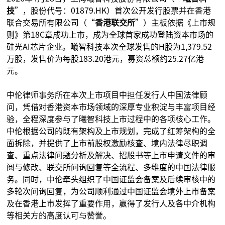
技
”，股份代号：01879.HK）首次公开发行股票并在香港
联合交易所有限公司（“
香港联交所
”）主板依据《上市规
则》第18C章成功上市，成为全球首家成功登陆资本市场的
硅光AI芯片企业。曦智科技本次全球发售的H股为1,379.52
万股，发售价为每股183.20港元，募资总额约25.27亿港
元。
中伦律师事务所在本次上市项目中担任发行人中国法律顾
问，凭借对香港资本市场领域的深厚专业积淀与丰富项目经
验，全程深度参与了曦智科技上市过程中的各项核心工作。
中伦根据公司的既有架构及上市规划，完成了红筹架构的全
面拆除，并提供了上市前股权激励核查、境内法律尽职调
查、重点法律问题分析及解决、招股书等上市申请文件的审
阅与修改、联交所问询回复等全流程、多维度的中国法律服
务。同时，中伦牵头组织了中国证监会备案及后续审核中的
多轮次问询回复，为公司顺利通过中国证监会境外上市备案
及在香港上市发挥了重要作用，赢得了发行人及各中介机构
等相关方的高度认可与赞誉。