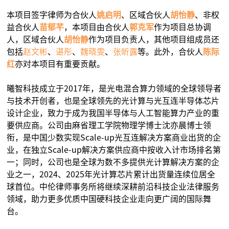
本项目签字律师为合伙人
姚启明
、区域合伙人
胡怡静
、非权
益合伙人
苗郁芊
，本项目由合伙人
郭克军
作为项目总协调
人，区域合伙人
胡怡
静
作为项目负责人，其他项目组成员还
包括
赵文彬
、
谌彤
、
魏晓雯
、
张昕露
等。此外，合伙人
陈际
红
亦对本项目有重要贡献。
曦智科技成立于2017年，是光电混合算力领域的全球领导者
与技术开创者，也是全球领先的光计算与光互连半导体芯片
设计企业，致力于成为我国半导体与人工智能算力产业的重
要供应商。公司由麻省理工学院物理学博士沈亦晨博士领
衔，是中国少数实现Scale-up光互连解决方案商业出货的企
业，在独立Scale-up解决方案供应商中按收入计市场排名第
一；同时，公司也是全球为数不多提供光计算解决方案的企
业之一，2024、2025年光计算芯片累计出货量连续位居全
球首位。中伦律师事务所将继续深耕前沿科技企业法律服务
领域，助力更多优质中国硬科技企业走向更广阔的国际舞
台。