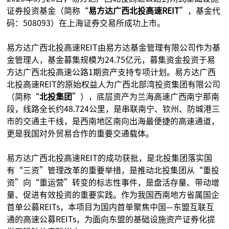
证券投资基金（简称“
易方达广西北投高速REIT
”，基金代
码：508093）在上海证券交易所成功上市。
易方达广西北投高速REIT由易方达基金管理有限公司作为基
金管理人，基金募集规模为24.75亿元，募集资金投资于易
方达广西北投高速公路1期资产支持专项计划。易方达广西
北投高速REIT的原始权益人为广西北部湾投资集团有限公司
（简称“
北投集团
”），底层资产为兰海高速广西南宁那南
段，线路全长约48.724公里，是串联南宁、钦州、防城港三
市的交通主干线，是西南地区南向出海最便捷的高速通道，
更是我国对外贸易合作的重要交通载体。
易方达广西北投高速REIT的成功获批，是北投集团落实国
有“三资”管理改革的重要举措，是推动北投集团从“重投
资”向“重运营”转变的标志性事件，是盘活存量、带动增
量、促进有效投资的重要实践。作为我国西南地方省属国企
首单公募REITs，本项目为国内首单聚焦中国—东盟互联互
通的高速公募REITs，为面向东盟的基础设施资产证券化提