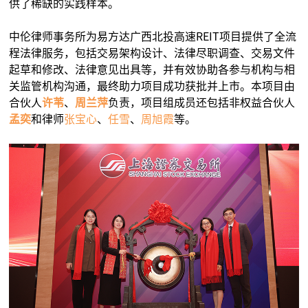
供了稀缺的实践样本。
中伦律师事务所为易方达广西北投高速REIT项目提供了全流
程法律服务，包括交易架构设计、法律尽职调查、交易文件
起草和修改、法律意见出具等，并有效协助各参与机构与相
关监管机构沟通，最终助力项目成功获批并上市。本项目由
合伙人
许苇
、
周兰萍
负责，项目组成员还包括非权益合伙人
孟奕
和律师
张宝心
、
任雪
、
周旭霞
等。