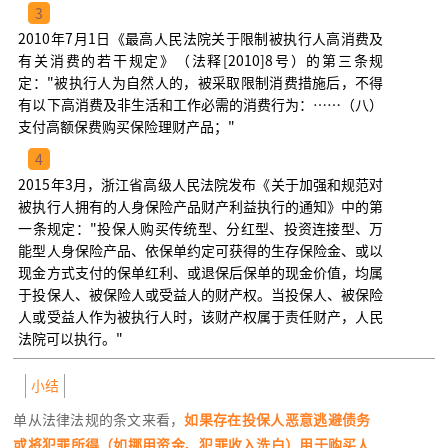
3
2010年7月1日《最高人民法院关于限制被执行人高消费及
有关消费的若干规定》（法释[2010]8号）的第三条规
定："被执行人为自然人的，被采取限制消费措施后，不得
有以下高消费及非生活和工作必需的消费行为：……（八）
支付高额保费购买保险理财产品；"
4
2015年3月，浙江省高级人民法院发布《关于加强和规范对
被执行人拥有的人身保险产品财产利益执行的通知》中的第
一条规定："投保人购买传统型、分红型、投资连接型、万
能型人身保险产品、依保单约定可获得的生存保险金、或以
现金方式支付的保单红利、或退保后保单的现金价值，均属
于投保人、被保险人或受益人的财产权。当投保人、被保险
人或受益人作为被执行人时，该财产权属于责任财产，人民
法院可以执行。"
小结
单从法律法规的条文来看，
如果存在投保人恶意逃避债务
或将犯罪所得（如挪用资金、犯罪收入洗白）用于购买人