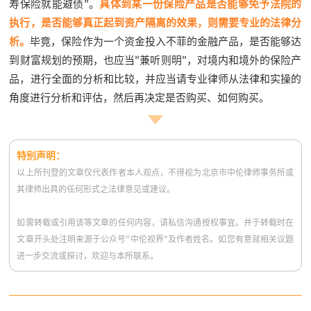
寿保险就能避债"。
具体到某一份保险产品是否能够免予法院的
执行，是否能够真正起到资产隔离的效果，则需要专业的法律分
析。
毕竟，
保险作为一个资金投入不菲的金融产品，是否能够达
到财富规划的预期，也应当"兼听则明"，对境内和境外的保险产
品，进行全面的分析和比较，并应当请专业律师从法律和实操的
角度进行分析和评估，然后再决定是否购买、如何购买。
特别声明：
以上所刊登的文章仅代表作者本人观点，不得视为北京市中伦律师事务所或
其律师出具的任何形式之法律意见或建议。
如需转载或引用该等文章的任何内容，请私信沟通授权事宜。并于转载时在
文章开头处注明来源于公众号"中伦视界"及作者姓名。
如您有意就相关议题
进一步交流或探讨，欢迎与本所联系。