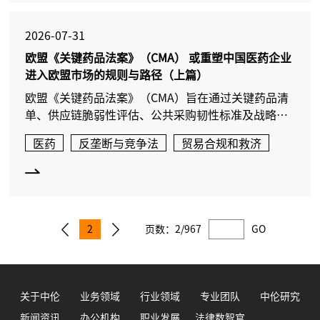
2026-07-31
欧盟《关键药品法案》（CMA） 或重塑中国医药企业
进入欧盟市场的规则与路径（上篇）
欧盟《关键药品法案》（CMA）旨在通过关键药品清
单、供应链脆弱性评估、公共采购韧性标准及战略项
目等工具，提升欧盟医药供应链安全。该法案将改变
医药
反垄断与竞争法
贸易合规和救济
中国医药企业进入欧盟市场的规则，从单纯的价格质
量竞争转向供应链韧性证明。企业需提前建立供应链
透明度、替代供应和合规披露机制，以应对采购、贸
易救济和监管环境的变化。
2
页数：
2/967
GO
关于中伦
业务领域
行业领域
专业团队
中伦研究
新闻资讯
办公机构
职业发展
法律数智官