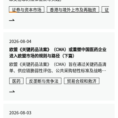
证券与资本市场
香港与境外上市及再融资
证券调
2026-08-04
欧盟《关键药品法案》（CMA）或重塑中国医药企业
进入欧盟市场的规则与路径（下篇）
欧盟《关键药品法案》（CMA）旨在通过关键药品清
单、供应链脆弱性评估、公共采购韧性标准及战略项
目等工具，提升欧盟医药供应链安全。该法案将改变
医药
反垄断与竞争法
贸易合规和救济
中国医药企业进入欧盟市场的规则，从单纯的价格质
量竞争转向供应链韧性证明。企业需提前建立供应链
透明度、替代供应和合规披露机制，以应对采购、贸
易救济和监管环境的变化。
2026-08-03