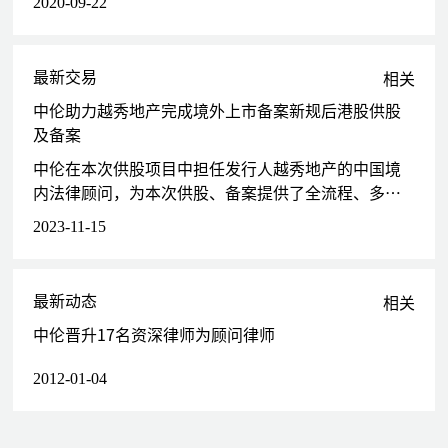
2020-09-22
项目提供法律服务；担任华夏基金“上证50ETF基金"、“亚洲债券
基金中国债券指数基金"项目律师
最新交易
债券业务领域
相关
为华锦股份、中船重工集团七二五研究所、乐普医疗、人福医药、蓝
中伦助力越秀地产完成境外上市备案新规后港股供股
色光标、阳光股份、游族网络、华能集团、中石化、兖矿集团、国泰
及备案
君安等公司的公司债、企业债、中期票据、短期融资券、超短期融资
中伦在本次供股项目中担任发行人越秀地产的中国境
券、ABS、ABN发行项目提供法律服务
内法律顾问，为本次供股、备案提供了全流程、多维
度的法律服务。
常年法律顾问领域
2023-11-15
为乐普医疗、乐普生物、高能环境、博迈科、哈三联等公司提供常年
法律顾问服务
最新动态
相关
中伦晋升17名资深律师为顾问律师
2012-01-04