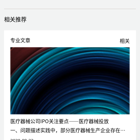
上市公司再融资领域
作为发行人法律顾问，为乐普医疗（300003）、高能环境
相关推荐
（603588）、北陆药业（300016）、博迈科（603727）、北方国
际（000065）、蓝色光标（300058）、冠城大通（600067）、新
华龙（603399）、天康生物（002100）等上市公司的非公开发行、
专业文章
相关
配股、可转债、GDR再融资项目提供法律服务
投资并购及重组领域
为乐普医疗系列境内外收购项目、乐普生物境内收购项目、南京新百
境外收购项目、蓝色光标发行股份及支付现金收购蓝瀚（上海）科技
有限公司项目、郑煤机重大资产重组项目（收购贝恩资本旗下汽车板
块）、保利集团间接收购贵州九联项目、博鹏士资产出售项目、阳光
保险境内收购项目等提供法律服务；为民族证券、德邦证券、无锡证
券、中山证券、锦州证券、珠海证券重组项目提供法律服务
基金业务领域
医疗器械公司IPO关注要点——医疗器械投放
为国开金融、国开博裕、中金资本、国寿财富、信达投资、中信产业
一、问题描述实践中，部分医疗器械生产企业存在直接向医院免费投放设备的情况，包括医疗器械生产企业直接向终端客户（如医院）投放设备、医疗器械生产企业向经销商投放设备两大类。例如医疗器械生产企业（甲方）与某
基金、深创投、深圳达晨等基金的股权投资、地产投融资、债权融资