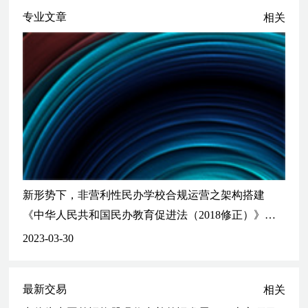
代理韩国某上市公司（第二大债权人）参与盐湖股份、海虹化工
专业文章
相关
破产重整项目
代理山东水发集团（投资人）参与达驰电气破产重整项目
新形势下，非营利性民办学校合规运营之架构搭建
《中华人民共和国民办教育促进法（2018修正）》（以下简称新《民促法》）规定，除义务教育学段外，民办学校的举办者可以自主选择设立非营利性或者营利性民办学校。
2023-03-30
最新交易
相关