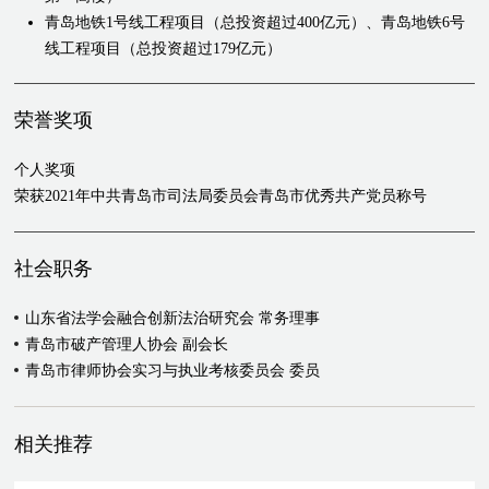
青岛地铁1号线工程项目（总投资超过400亿元）、青岛地铁6号
线工程项目（总投资超过179亿元）
参与政府与社会资本合作项目约30个，涉及市政工程、政府基础
设施、城镇综合开发、交通运输、医疗卫生、文化、教育、养
荣誉奖项
老、科技、能源等10余个行业领域，项目资金规模超过1280亿元
个人奖项
公司治理
荣获2021年中共青岛市司法局委员会青岛市优秀共产党员称号
为杰盛公司提供公司治理法律服务，参与股东资格确认、公司解
散、股东知情权、损害公司利益责任、名誉权、商业诋毁等与公
司有关的纠纷十余起系列案件，其中公司解散纠纷被载于最高院
社会职务
人民法院编《人民法院案例选》（2016年第3期）
代理慧谷公司与英属维尔京群岛某公司的股东抽逃出资纠纷（最
山东省法学会融合创新法治研究会 常务理事
高人民法院）、股东除名、工商变更登记等纠纷，实现了客户对
青岛市破产管理人协会 副会长
抽逃出资股东除名的目的
青岛市律师协会实习与执业考核委员会 委员
代理海发集团与北京某公司的合作纠纷，取得支付违约金16亿元
的胜诉判决，并全部执行到位
相关推荐
破产清算和重整