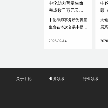
中伦助力菁童生命
中
完成数千万元天使
顾（
轮融资
的
中伦律师事务所为菁童
大
合
生命在本次交易中提供
展
包括交易文件起草修
2026-02-14
2020
改、交易文件谈判、项
目交割在内的各项法律
服务。
关于中伦
业务领域
行业领域