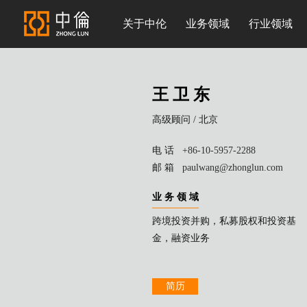
关于中伦
业务领域
行业领域
王 卫 东
高级顾问 /
北京
电 话
+86-10-5957-2288
邮 箱
paulwang@zhonglun.com
业 务 领 域
跨境投资并购，私募股权和投资基
金，融资业务
简历