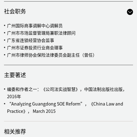
代表越秀房托（00405.HK）收购广州国际金融中心（西塔）
为中远海特（600428.SH）的全资子公司与法国道达尔集团下属
社会职务
子公司及广州开发区商业发展集团有限公司的并购重组交易项目
提供法律服务
广州国际商事调解中心调解员
为太古股份有限公司（00019.HK）对境内某化工股份有限公司
广州市市场监督管理局兼职法律顾问
的股权并购项目提供法律服务
广东省连锁经营协会监事
为OMNI LOGISTICS, LLC 及 EVE PARTNERS, LLC 收购中国境内
广州市证券投资行业商会理事
某物流集团项目提供专项法律服务
广州市律师协会保险法律委员会副主任（曾任）
代表越秀地产（00123.HK）下属企业，为对广物地产集团及其
下属企业的股权并购项目提供专项法律服务
主要著述
代表恒基地产（00012.HK）委托的收购广州和深圳的“三旧"改
造项目提供专项法律服务
编委和作者之一：《公司法实战智慧》，中国法制出版社出版，
代表广州开发区人才工作集团的下属子公司广州开发区才汇创业
2016年
服务有限公司收购广州赛隆增材制造有限责任公司新增股权项目
“Analyzing Guangdong SOE Reform”，《China Law and
提供法律服务
Practice》， March 2015
代表保利集团投资顾问有限公司收购成都项目提供法律服务
代表广东骏丰频谱股份有限公司某收购项目提供法律服务
代表晶苑集团（02232.HK）收购某制衣厂提供法律服务
相关推荐
为伟创力国际（FLEX.NASDAQ）的收购项目提供法律服务