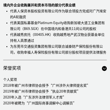
境内外企业收购兼并和资本市场的部分代表业绩
代表人保资本股权投资有限公司作为联合领投方完成对广汽埃安
的A轮融资
代表美国私募基金Platinum Equity收购新加坡大道工业集团有
限公司（B69.SGX）在中国境内和香港共11间公司的股权
代表越秀房托（00405.HK）收购越秀地产武汉物业获基金单位
持有人高票通过
为东莞市交通投资集团有限公司联合诚泰财产保险股份有限公
司，收购幸福人寿保险股份有限公司部分股权项目提供法律服务
为易方达广州开发区高新产业园封闭式基础设施证券投资基金注
册申报提供法律服务
荣誉奖项
代表乔治阿玛尼（上海）商贸有限公司并购赫美集团
（002356.SZ）的资产
个人奖项
为中远海特（600428.SH）2015年度非公开发行A股股票项目提
2018年被广州市律师协会授予“广州涉外大律师提名奖”
供法律服务
2019年被广州市律师协会授予“执业20年贡献奖”
代表美国华平基金：（1）对某大型物流公司进行尽职调查；
2020年入选“广东涉外法律领军人才库”
（2）应对与某地产集团的可转债纠纷；（3）应对某石油化工
2020年被聘为“广州国际商事调解中心调解员”
企业的债务重组