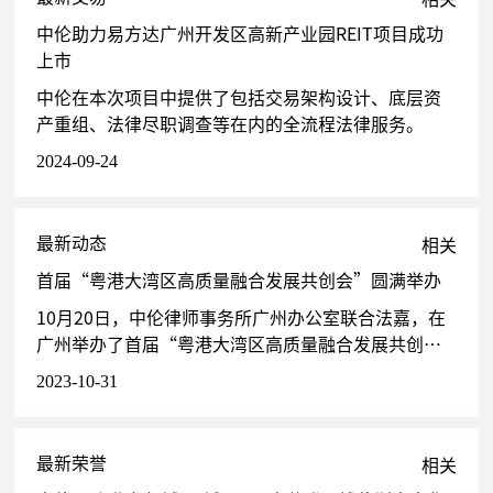
为广州越秀集团股份有限公司以优化融资监管方式发行公司债券
中伦助力易方达广州开发区高新产业园REIT项目成功
项目提供法律服务，累计注册发行金额达人民币500亿元
上市
为越秀房托（00405.HK）委托的发行境外美元债券项目提供法
中伦在本次项目中提供了包括交易架构设计、底层资
律服务，债券总金额为15亿美元
产重组、法律尽职调查等在内的全流程法律服务。
为越秀地产（00123.HK）委托的发行境外美元债券项目提供法
律服务，债券总金额为8亿美元
2024-09-24
为越秀交通基建（01052.HK）发行10亿美元的中期票据项目提
供法律服务
为上海津福投资中心（有限合伙）与中国银行下属多家支行的委
最新动态
相关
托贷款项目提供法律意见
首届“粤港大湾区高质量融合发展共创会”圆满举办
代表广中江项目管理处与国家开发银行的银团贷款项目，参与整
个贷款的谈判过程、草拟《银团贷款合同》及相关的辅助合同，
10月20日，中伦律师事务所广州办公室联合法嘉，在
涉及金额人民币100亿元，该交易已荣获《商法》杂志“2013年
广州举办了首届“粤港大湾区高质量融合发展共创
度杰出交易"大奖
会”.
2023-10-31
代表广东省公路管理局与十一间银行的银团贷款项目，参与整个
贷款的谈判过程、草拟多份《银团贷款合同》，涉及金额人民币
210亿元
最新荣誉
相关