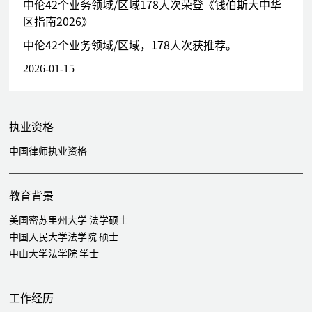
人寿保险公司的收购、设立及日常营运的法律业务
中伦42个业务领域/区域178人次荣登《钱伯斯大中华
为东莞市交通投资集团有限公司联合诚泰财产保险股份有限公
区指南2026》
司，收购幸福人寿保险股份有限公司部分股权项目提供法律服务
中伦42个业务领域/区域，178人次获推荐。
为某国企收购境内知名人寿保险公司提供全程法律业务，包括尽
2026-01-15
职调查、股权转让协议的草拟和讨论、股转转让的变更手续等法
律业务
担任珠江人寿保险有限公司常年法律顾问
担任信诚人寿保险有限公司的法律责任人和常年法律顾问
执业资格
担长宏健康保险股份有限公司设立项目的专项法律顾问
中国律师执业资格
担任某互联网保险股份有限公司设立项目的专项法律顾问
为瑞士再保险有限公司与其他保险公司签订的多份Chinese
Treaty Review提供专项法律服务
教育背景
为Cunningham Lindsey (Hong Kong) Limited的公估调查案件
美国密苏里州大学 法学硕士
提供多项法律服务
中国人民大学法学院 硕士
为中美大都会人寿保险有限公司广东分公司提供设立营销服务部
中山大学法学院 学士
的专项法律服务
代表恒隆地产处理雇员人寿保险纠纷
工作经历