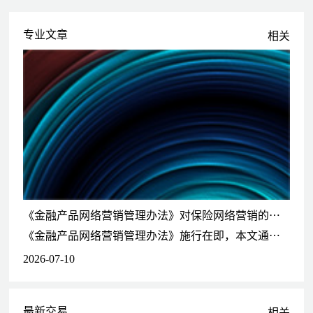
代表中慧国际控股（01143.HK）收购广州某地块项目提供法律
服务
专业文章
相关
作为泰普生物科学（中国）有限公司境外控股股东的中国法律顾
问，为其拟在韩国交易所上市项目提供法律服务
为普东医疗（871516.NEEQ）在全国中小企业股份转让系统挂
牌上市提供法律服务
债券发行及融资
为广州越秀集团股份有限公司在银行间交易商协会注册和发行普
通中期票据、超短期融资券、短期融资券、永续债、绿色中期票
据等项目提供法律服务，累计注册的票据金额超千亿元
为东莞市交通投资集团有限公司在银行间交易商协会注册和发行
普通中期票据提供法律服务
《金融产品网络营销管理办法》对保险网络营销的秩序重塑
为广州越秀集团股份有限公司非公开发行人民币50亿元可交换
《金融产品网络营销管理办法》施行在即，本文通过对该法律适用规则的解读，为保险网络营销提供合规建议。
公司债券项目提供法律服务
2026-07-10
为广州越秀集团股份有限公司发行人民币55亿元公司债券和人
民币100亿元可续期公司债券项目提供法律服务
为广州越秀集团股份有限公司发行人民币30亿元扶贫专项公司
最新交易
债券项目提供法律服务
相关