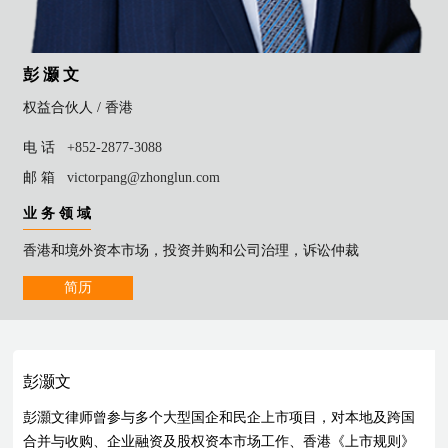
彭 灏 文
权益合伙人 /
香港
电 话
+852-2877-3088
邮 箱
victorpang@zhonglun.com
业 务 领 域
香港和境外资本市场，投资并购和公司治理，诉讼仲裁
简历
彭灏文
彭灝文律师曾参与多个大型国企和民企上市项目，对本地及跨国
合并与收购、企业融资及股权资本市场工作、香港《上市规则》