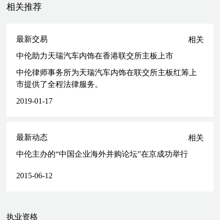
相关推荐
际、瑞银、瑞信、汇丰、美银美林及日本野村证券
为中国粮油向其控股股东中粮集团（香港） 以股份和现金形式收购
价值大约为港币11亿元油籽加工和玉米加工业务及相关资产的事宜提
最新交易
相关
供法律服务
中伦助力天瑞汽车内饰在香港联交所主板上市
为 TCL 多媒体科技向其控股股东﹑关连人士及其他投资者进行股份
配售，筹集资金大约为港币 12 亿元，并就交易涉及的香港《收购及
中伦律师事务所为天瑞汽车内饰在联交所主板红筹上
合并守则》的事宜提供法律服务
市提供了全程法律服务。
为 TCL 通讯关于其港币 3.58 亿元（约 4,600 万美元）的股权发行提
2019-01-17
供法律服务
为厚朴基金向美国银行收购中国建设银行约 3.2％的股份，价值大约
为港币 310 亿元的事宜提供法律服务
最新动态
相关
为厚朴基金向苏格兰皇家银行收购中国银行价值大约为港币 35 亿元
H股的事宜提供法律服务
中伦主办的“中国企业海外并购论坛”在京成功举行
作为保荐人兼联席帐簿管理人境外法律顾问，为中国最大的大卖场运
营商高鑫零售在香港联交所进行首次公开发售集资港币 82 亿元（11
2015-06-12
亿美元）项目提供法律服务，联席保荐人兼联席帐簿管理人包括汇丰
﹑瑞银及花旗银行，联席帐簿管理人包括法国巴黎银行﹑中金公司﹑
摩根士丹利和高盛
执业资格