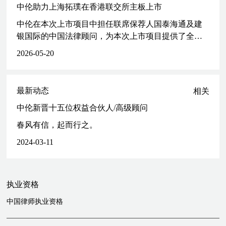
为康龙化成（成都）临床研究服务有限公司收购德泰迈（杭州）医药
中伦助力上海拓璞在香港联交所主板上市
科技有限公司项目提供法律服务
中伦在本次上市项目中担任联席保荐人国泰海通及建
为宁波兴瑞电子科技股份有限公司投资上海高秣新能源科技有限公司
银国际的中国法律顾问，为本次上市项目提供了全流
项目提供法律服务
程、多维度的法律服务。
为康龙化成（北京）新药技术股份有限公司投资安凯毅博生物技术有
2026-05-20
限公司项目提供法律服务
为深圳和君正德资产管理有限公司投资广州市钱大妈农产品有限公司
投资项目提供法律服务
最新动态
相关
为启明维创创业投资管理（北京）有限公司投资北京贝瑞和康生物技
中伦新晋十五位权益合伙人/高级顾问
术有限公司项目提供法律服务
为阳光资产管理股份有限公司投资北京智者天下科技有限公司项目提
春风有信，起而行之。
供法律服务
2024-03-11
为Ocean Equity Partners Fund Limited投资彩客化学集团有限公司项目
提供法律服务
为Ocean Equity Partners Fund Limited投资山东天同食品有限公司项目
提供法律服务
执业资格
为苏州马谷光学有限公司收购深圳韩倍达电子科技有限公司项目提供
中国律师执业资格
法律服务
为灝信資本有限公司投资赤峰市元宝山区安信永小额贷款有限公司项