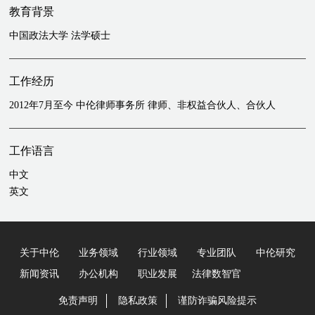
目提供法律服务
教育背景
为EQT Mid Market Asia III GP B.V.投资云南长水教育集团控股有限
中国政法大学 法学硕士
公司项目提供法律服务
工作经历
2012年7月至今 中伦律师事务所 律师、非权益合伙人、合伙人
工作语言
中文
英文
关于中伦
业务领域
行业领域
专业团队
中伦研究
新闻资讯
办公机构
职业发展
法律数智官
免责声明
隐私政策
谨防诈骗风险提示