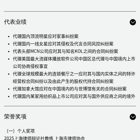
代表业绩
代理国内顶流明星应对家事纠纷案
代理国内一线女星应对其侵权及代言合同风控纠纷案
代表头部MCN公司应对其与知名KOL之间的合同纠纷案
代理美国最大流媒体播放软件公司中国区总代理与中国境内上市
公司协商侵权事宜
代理全球规模最大的连锁餐厅之一应对其与国内实体之间的特许
经营权合同纠纷以及由此产生的股权代持合同纠纷案
代理加拿大馆应对在中国境内的与世博馆有关的合同纠纷案
代理国内某家用纺织品上市公司应对其与国外供应商之间的境外
仲裁事宜
代理国内某航空公司应对其与投资方之间的股权转让合同纠纷案
荣誉奖项
代理某教育机构应对其与境外知名教育机构之间因VIE协议而产
生的仲裁事宜
（一）个人奖项
代理全球某知名服饰公司与国内企业之间因框架协议产生的仲裁
2025上海律师辩论社教练 上海市律师协会