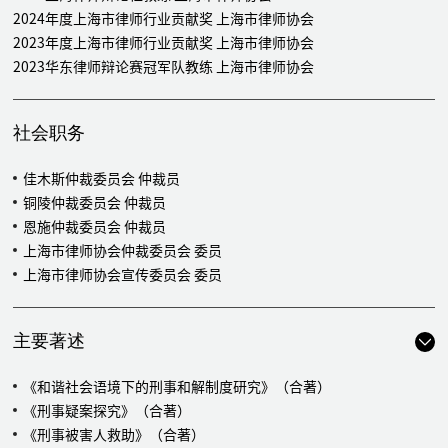
事宜
2024年度上海市律师行业贡献奖 上海市律师协会
代理江苏某知名建筑装饰集团与上海现代美式西餐连锁品牌之间
2023年度上海市律师行业贡献奖 上海市律师协会
产生的仲裁事宜
2023华东律师辩论赛冠军队教练 上海市律师协会
代表印度某知名汽车企业处理其与中国某汽车企业的国际仲裁事
务，并担任该印度企业的长期法律顾问及专属诉讼律师
为某涉嫌串通投标罪的犯罪嫌疑人提供法律辩护，最终使其免于
社会职务
被起诉
为某涉嫌寻衅滋事罪的犯罪嫌疑人提供法律辩护，最终使其承担
佳木斯仲裁委员会 仲裁员
了最轻的法律责任
铜陵仲裁委员会 仲裁员
为某涉嫌走私普通货物、物品的犯罪嫌疑人提供法律辩护，最终
恩施仲裁委员会 仲裁员
使其承担的责任低于最低刑
上海市律师协会仲裁委员会 委员
为某涉嫌非法吸收公众存款罪的犯罪嫌疑人提供法律辩护，最终
上海市律师协会宣传委员会 委员
使其承担的责任低于最低刑罚
为某涉嫌假冒注册商标的商品罪的犯罪嫌疑人提供法律辩护，最
主要著述
终使其承担的责任低于最低刑罚
《和谐社会语境下的刑事和解制度研究》（合著）
《刑事疑案探究》（合著）
《刑事被害人救助》（合著）