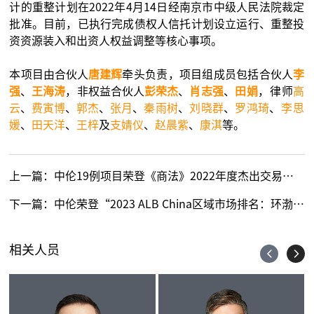
计的重整计划在2022年4月14日经南京市中级人民法院裁定
批准。目前，已执行完成债权人信托计划设立运行、重整投
资资源装入和出资人权益调整等核心事项。
本项目由合伙人
唐建辉
牵头负责，项目组成员包括合伙人
李
强
、
王海涛
，非权益合伙人
彭荣杰
、
肖志强
、
田娟
，律师
高
云
、
费寅博
、
郭杰
、
张月
、
秦雨树
、
刘晓群
、
罗鸿琦
、
李思
媛
、
田天洋
、
王梓
及
支婧仪
、
赵晨紫
、
康淇
等。
上一篇：
中伦19例项目荣登《商法》2022年度杰出交易榜单
下一篇：
中伦荣登“2023 ALB China区域市场排名：环渤海地区”榜单
相关人员