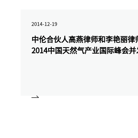
2014-12-19
中伦合伙人高燕律师和李艳丽律
2014中国天然气产业国际峰会