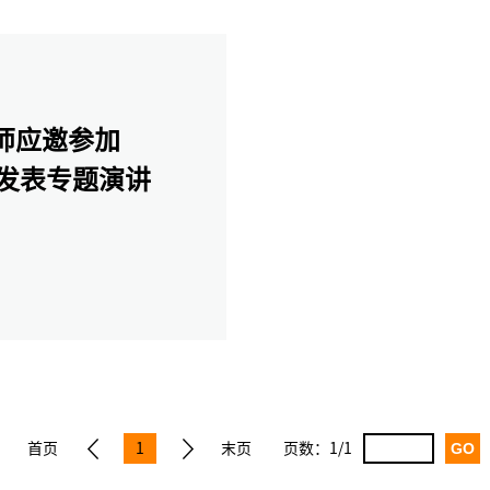
师应邀参加
并发表专题演讲
首页
1
末页
页数：
1/1