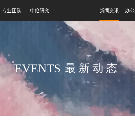
专业团队
中伦研究
新闻资讯
办公
EVENTS
最新动态